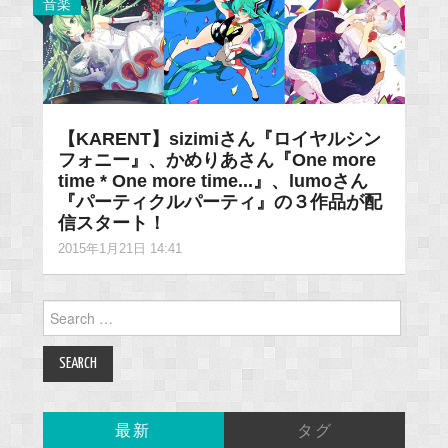
音楽
【KARENT】sizimiさん『ロイヤルシン
フォニー』、かめりあさん『One more
time * One more time...』、lumoさん
『パーティクルパーティ』の３作品が配
信スタート！
2015年1月21日 14:41
Search
for:
最新
タグ