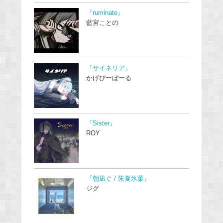
『ruminate』
藍宮ことの
『サイネリア』
かげぴーぼーる
『Sister』
ROY
『朝凪ぐ / 朱夏氷菓』
ジグ