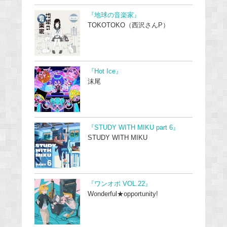
『地球の音楽家』
TOKOTOKO（西沢さんP）
『Hot Ice』
沫尾
『STUDY WITH MIKU part 6』
STUDY WITH MIKU
『ワンオポ VOL.22』
Wonderful★opportunity!