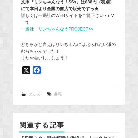
文庫『リンちゃんなう！SSs』は638円（税別）
にて本日より全国の書店で販売ですっ★
詳しくは一迅社のWEBサイトをご覧下さい～(´∀
｀*)
一迅社 リンちゃんなうPROJECT>>
どちらかと言えばリンちゃんには叱られたい派の
むらちゃんでした！
またお会いしましょう！
X
F
a
c
e
グッズ
書籍
b
o
o
関連する記事
k