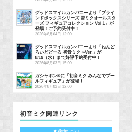
グッドスマイルカンパニーより「ブライ
ンドボックスシリーズ 雪ミクオールスタ
ーズ フィギュアコレクション Vol.1」が
登場！ご予約受付中！
2026年8月04日 12:00
グッドスマイルカンパニーより「ねんど
ろいどどーる 初音ミク ∞Ver.」が
8/19（水）まで好評予約受付中！
2026年8月03日 15:00
ガシャポン®に「初音ミク みんなでプー
ルフィギュア」が登場！
2026年8月03日 12:00
初音ミク関連リンク
@cfm_miku