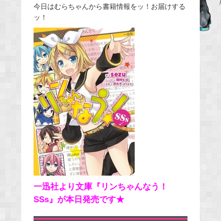
今日はむらちゃんから書籍情報をッ！お届けする
e
ッ！
b
o
o
k
一迅社より文庫『リンちゃんなう！
SSs』が本日発売です★