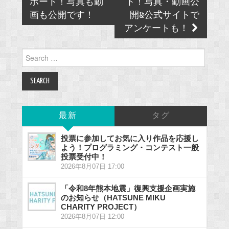
ポート！写真も動
ト！写真・動画公
画も公開です！
開&公式サイトで
アンケートも！
Search
for:
最新
タグ
投票に参加してお気に入り作品を応援し
よう！プログラミング・コンテスト一般
投票受付中！
2026年8月07日 17:00
「令和8年熊本地震」復興支援企画実施
のお知らせ（HATSUNE MIKU
CHARITY PROJECT）
2026年8月07日 12:00