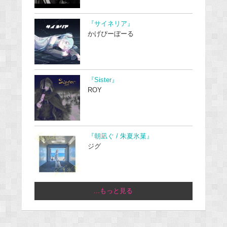
『サイネリア』
かげぴーぼーる
『Sister』
ROY
『朝凪ぐ / 朱夏氷菓』
ジグ
...もっと見る