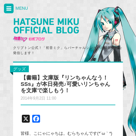
MENU
クリプトン公式！「初音ミク」らバーチャルシンガーの最新情報を
発信します！
グッズ
【書籍】文庫版『リンちゃんなう！
SSs』が本日発売♪可愛いリンちゃん
を文庫で楽しもう！
2014年9月2日 11:00
X
F
a
皆様、こにゃにゃちは。むらちゃんです(*´ω｀*)
c