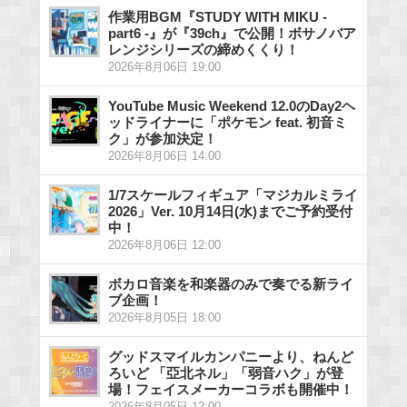
作業用BGM『STUDY WITH MIKU -
part6 -』が『39ch』で公開！ボサノバア
レンジシリーズの締めくくり！
2026年8月06日 19:00
YouTube Music Weekend 12.0のDay2ヘ
ッドライナーに「ポケモン feat. 初音ミ
ク」が参加決定！
2026年8月06日 14:00
1/7スケールフィギュア「マジカルミライ
2026」Ver. 10月14日(水)までご予約受付
中！
2026年8月06日 12:00
ボカロ音楽を和楽器のみで奏でる新ライ
ブ企画！
2026年8月05日 18:00
グッドスマイルカンパニーより、ねんど
ろいど 「亞北ネル」「弱音ハク」が登
場！フェイスメーカーコラボも開催中！
2026年8月05日 12:00