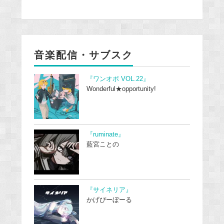
音楽配信・サブスク
『ワンオポ VOL.22』
Wonderful★opportunity!
『ruminate』
藍宮ことの
『サイネリア』
かげぴーぼーる