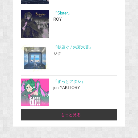
『Sister』
ROY
『朝凪ぐ / 朱夏氷菓』
ジグ
『ずっとアタシ』
jon-YAKITORY
...もっと見る