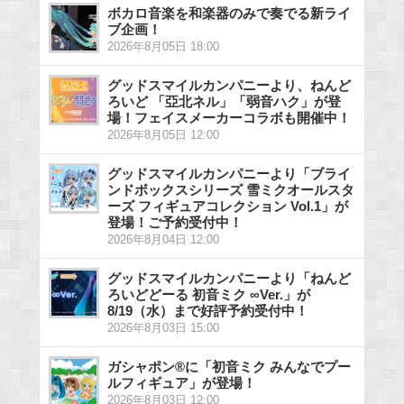
ボカロ音楽を和楽器のみで奏でる新ライ
ブ企画！
2026年8月05日 18:00
グッドスマイルカンパニーより、ねんど
ろいど 「亞北ネル」「弱音ハク」が登
場！フェイスメーカーコラボも開催中！
2026年8月05日 12:00
グッドスマイルカンパニーより「ブライ
ンドボックスシリーズ 雪ミクオールスタ
ーズ フィギュアコレクション Vol.1」が
登場！ご予約受付中！
2026年8月04日 12:00
グッドスマイルカンパニーより「ねんど
ろいどどーる 初音ミク ∞Ver.」が
8/19（水）まで好評予約受付中！
2026年8月03日 15:00
ガシャポン®に「初音ミク みんなでプー
ルフィギュア」が登場！
2026年8月03日 12:00