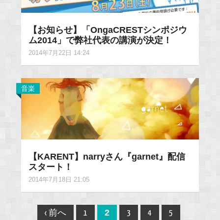
【お知らせ】「OngaCRESTシンポジウ
ム2014」で弊社代表の講演が決定！
2014年7月22日 14:24
音楽
【KARENT】narryさん『garnet』配信
スタート！
2014年7月18日 21:05
Post
2
‹ 前へ
1
3
4
5