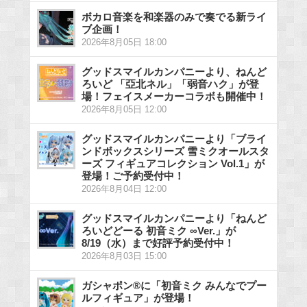
ボカロ音楽を和楽器のみで奏でる新ライ
ブ企画！
2026年8月05日 18:00
グッドスマイルカンパニーより、ねんど
ろいど 「亞北ネル」「弱音ハク」が登
場！フェイスメーカーコラボも開催中！
2026年8月05日 12:00
グッドスマイルカンパニーより「ブライ
ンドボックスシリーズ 雪ミクオールスタ
ーズ フィギュアコレクション Vol.1」が
登場！ご予約受付中！
2026年8月04日 12:00
グッドスマイルカンパニーより「ねんど
ろいどどーる 初音ミク ∞Ver.」が
8/19（水）まで好評予約受付中！
2026年8月03日 15:00
ガシャポン®に「初音ミク みんなでプー
ルフィギュア」が登場！