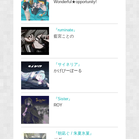
Wonderful★opportunity!
『ruminate』
藍宮ことの
『サイネリア』
かげぴーぼーる
『Sister』
ROY
『朝凪ぐ / 朱夏氷菓』