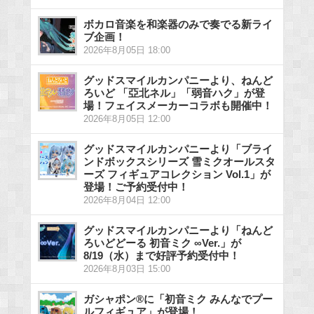
ボカロ音楽を和楽器のみで奏でる新ライ
ブ企画！
2026年8月05日 18:00
グッドスマイルカンパニーより、ねんど
ろいど 「亞北ネル」「弱音ハク」が登
場！フェイスメーカーコラボも開催中！
2026年8月05日 12:00
グッドスマイルカンパニーより「ブライ
ンドボックスシリーズ 雪ミクオールスタ
ーズ フィギュアコレクション Vol.1」が
登場！ご予約受付中！
2026年8月04日 12:00
グッドスマイルカンパニーより「ねんど
ろいどどーる 初音ミク ∞Ver.」が
8/19（水）まで好評予約受付中！
2026年8月03日 15:00
ガシャポン®に「初音ミク みんなでプー
ルフィギュア」が登場！