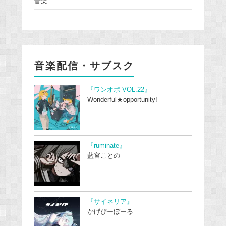
音楽
音楽配信・サブスク
『ワンオポ VOL.22』
Wonderful★opportunity!
『ruminate』
藍宮ことの
『サイネリア』
かげぴーぼーる