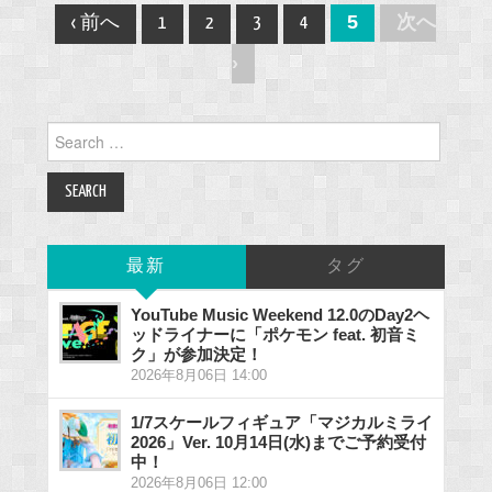
Post
5
次へ
‹ 前へ
1
2
3
4
navigation
›
Search
for:
最新
タグ
YouTube Music Weekend 12.0のDay2ヘ
ッドライナーに「ポケモン feat. 初音ミ
ク」が参加決定！
2026年8月06日 14:00
1/7スケールフィギュア「マジカルミライ
2026」Ver. 10月14日(水)までご予約受付
中！
2026年8月06日 12:00