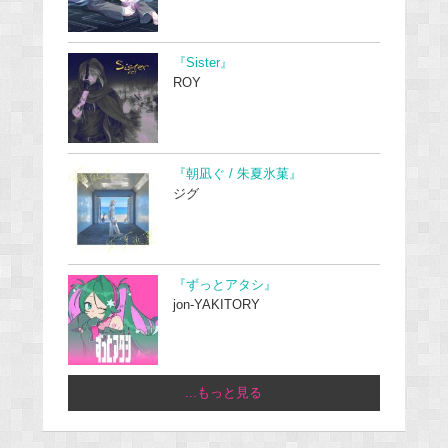
『Sister』
ROY
『朝凪ぐ / 朱夏氷菓』
ジグ
『ずっとアタシ』
jon-YAKITORY
...もっと見る