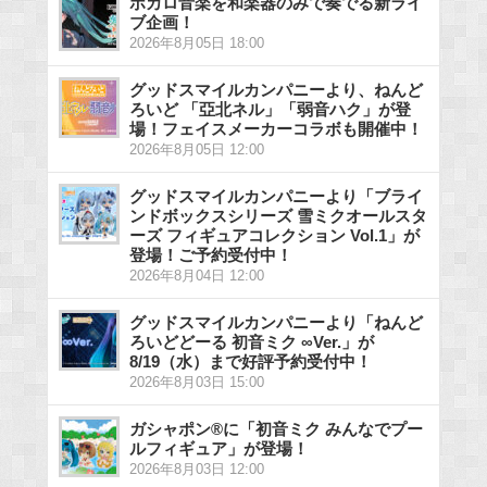
ボカロ音楽を和楽器のみで奏でる新ライ
ブ企画！
2026年8月05日 18:00
グッドスマイルカンパニーより、ねんど
ろいど 「亞北ネル」「弱音ハク」が登
場！フェイスメーカーコラボも開催中！
2026年8月05日 12:00
グッドスマイルカンパニーより「ブライ
ンドボックスシリーズ 雪ミクオールスタ
ーズ フィギュアコレクション Vol.1」が
登場！ご予約受付中！
2026年8月04日 12:00
グッドスマイルカンパニーより「ねんど
ろいどどーる 初音ミク ∞Ver.」が
8/19（水）まで好評予約受付中！
2026年8月03日 15:00
ガシャポン®に「初音ミク みんなでプー
ルフィギュア」が登場！
2026年8月03日 12:00