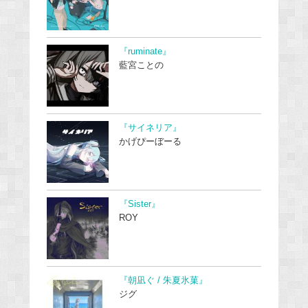
『ruminate』
藍宮ことの
『サイネリア』
かげぴーぼーる
『Sister』
ROY
『朝凪ぐ / 朱夏氷菓』
ジグ