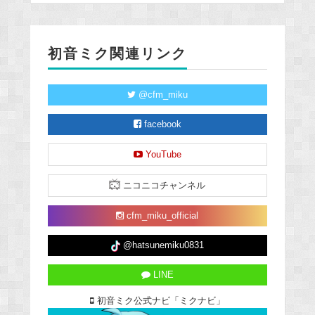
初音ミク関連リンク
@cfm_miku
facebook
YouTube
ニコニコチャンネル
cfm_miku_official
@hatsunemiku0831
LINE
初音ミク公式ナビ「ミクナビ」