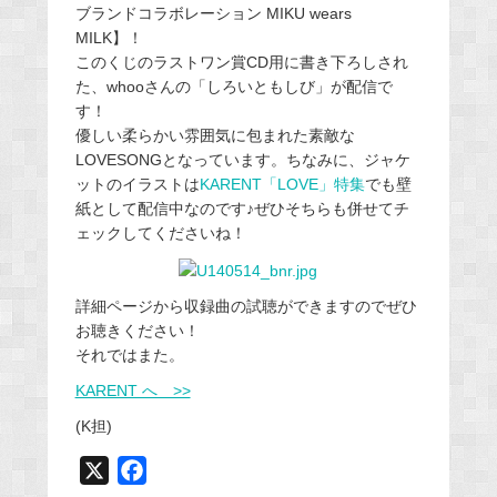
ブランドコラボレーション MIKU wears
MILK】！
このくじのラストワン賞CD用に書き下ろしされ
た、whooさんの「しろいともしび」が配信で
す！
優しい柔らかい雰囲気に包まれた素敵な
LOVESONGとなっています。ちなみに、ジャケ
ットのイラストは
KARENT「LOVE」特集
でも壁
紙として配信中なのです♪ぜひそちらも併せてチ
ェックしてくださいね！
詳細ページから収録曲の試聴ができますのでぜひ
お聴きください！
それではまた。
KARENT へ >>
(K担)
X
F