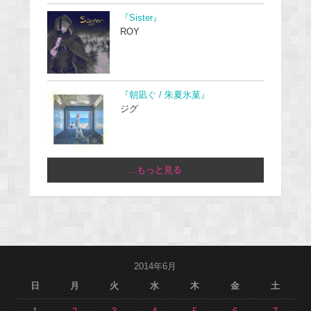
『Sister』
ROY
『朝凪ぐ / 朱夏氷菓』
ジグ
...もっと見る
2014年6月
日
月
火
水
木
金
土