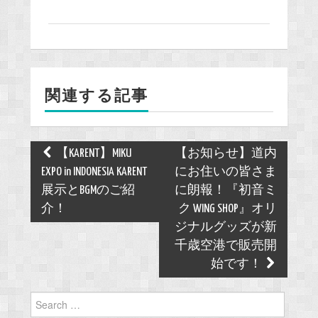
a
c
e
b
o
関連する記事
o
k
Post
【KARENT】MIKU
【お知らせ】道内
navigation
EXPO in INDONESIA KARENT
にお住いの皆さま
展示とBGMのご紹
に朗報！『初音ミ
介！
ク WING SHOP』オリ
ジナルグッズが新
千歳空港で販売開
始です！
Search
for: