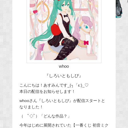
b
o
o
k
whoo
『しろいともしび』
こんにちは！あすみんです_(┐「ε:)_♡
本日の配信をお知らせします！
whooさん『しろいともしび』が配信スタートと
なりました！
（ ﾟ◇ﾟ）「どんな作品？」
今年はじめに展開されていた【一番くじ 初音ミク