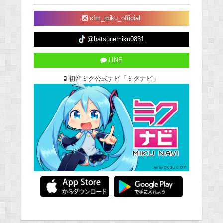
cfm_miku_official
@hatsunemiku0831
LINE
初音ミク公式ナビ「ミクナビ」