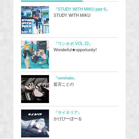
『STUDY WITH MIKU part 6』
STUDY WITH MIKU
『ワンオポ VOL.22』
Wonderful★opportunity!
『ruminate』
藍宮ことの
『サイネリア』
かげぴーぼーる