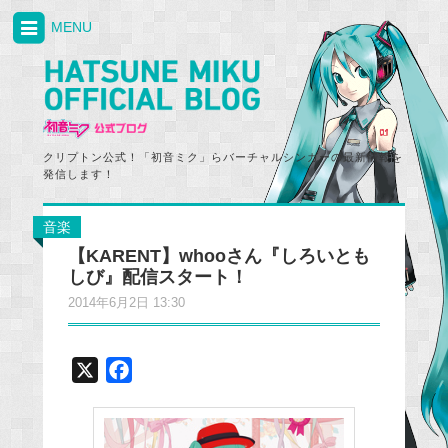
MENU
クリプトン公式！「初音ミク」らバーチャルシンガーの最新情報を
発信します！
音楽
【KARENT】whooさん『しろいとも
しび』配信スタート！
2014年6月2日 13:30
X
F
a
c
e