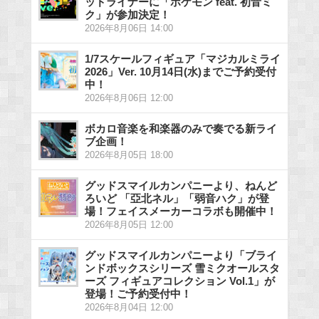
ッドライナーに「ポケモン feat. 初音ミ
ク」が参加決定！
2026年8月06日 14:00
1/7スケールフィギュア「マジカルミライ
2026」Ver. 10月14日(水)までご予約受付
中！
2026年8月06日 12:00
ボカロ音楽を和楽器のみで奏でる新ライ
ブ企画！
2026年8月05日 18:00
グッドスマイルカンパニーより、ねんど
ろいど 「亞北ネル」「弱音ハク」が登
場！フェイスメーカーコラボも開催中！
2026年8月05日 12:00
グッドスマイルカンパニーより「ブライ
ンドボックスシリーズ 雪ミクオールスタ
ーズ フィギュアコレクション Vol.1」が
登場！ご予約受付中！
2026年8月04日 12:00