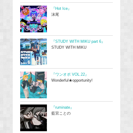
『Hot Ice』
沫尾
『STUDY WITH MIKU part 6』
STUDY WITH MIKU
『ワンオポ VOL.22』
Wonderful★opportunity!
『ruminate』
藍宮ことの