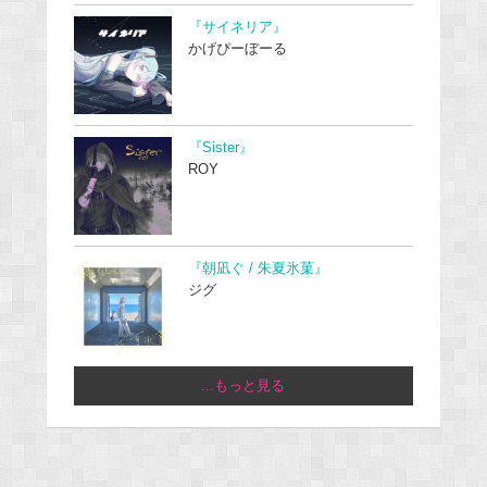
『サイネリア』
かげぴーぼーる
『Sister』
ROY
『朝凪ぐ / 朱夏氷菓』
ジグ
...もっと見る