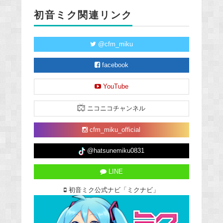
初音ミク関連リンク
@cfm_miku
facebook
YouTube
ニコニコチャンネル
cfm_miku_official
@hatsunemiku0831
LINE
初音ミク公式ナビ「ミクナビ」