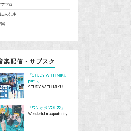
ピアプロ
過去の記事
音楽
音楽配信・サブスク
『STUDY WITH MIKU
part 6』
STUDY WITH MIKU
『ワンオポ VOL.22』
Wonderful★opportunity!