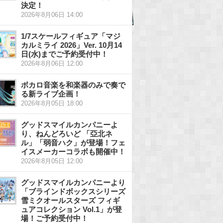
決定！
2026年8月06日 14:00
1/7スケールフィギュア「マジ
カルミライ 2026」Ver. 10月14
日(水)までご予約受付中！
2026年8月06日 12:00
ボカロ音楽を和楽器のみで奏で
る新ライブ企画！
2026年8月05日 18:00
グッドスマイルカンパニーよ
り、ねんどろいど 「亞北ネ
ル」「弱音ハク」が登場！フェ
イスメーカーコラボも開催中！
2026年8月05日 12:00
グッドスマイルカンパニーより
「ブラインドボックスシリーズ
雪ミクオールスターズ フィギ
ュアコレクション Vol.1」が登
場！ご予約受付中！