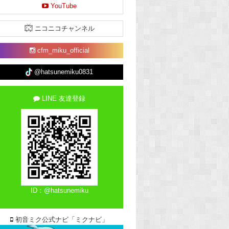
YouTube
ニコニコチャンネル
cfm_miku_official
@hatsunemiku0831
LINE 友達登録
ID：@hatsunemiku
初音ミク公式ナビ「ミクナビ」