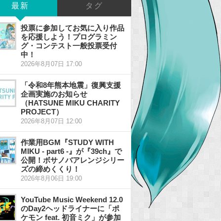
最新
タグ
投票に参加してお気に入り作品
を応援しよう！プログラミン
グ・コンテスト一般投票受付
中！
2026年8月07日 17:00
「令和8年熊本地震」復興支援
企画実施のお知らせ
（HATSUNE MIKU CHARITY
PROJECT）
2026年8月07日 12:00
作業用BGM『STUDY WITH
MIKU - part6 -』が『39ch』で
公開！ボサノバアレンジシリー
ズの締めくくり！
2026年8月06日 19:00
YouTube Music Weekend 12.0
のDay2ヘッドライナーに「ポ
ケモン feat. 初音ミク」が参加