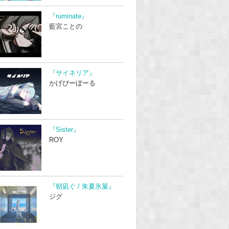
『ruminate』
藍宮ことの
『サイネリア』
かげぴーぼーる
『Sister』
ROY
『朝凪ぐ / 朱夏氷菓』
ジグ