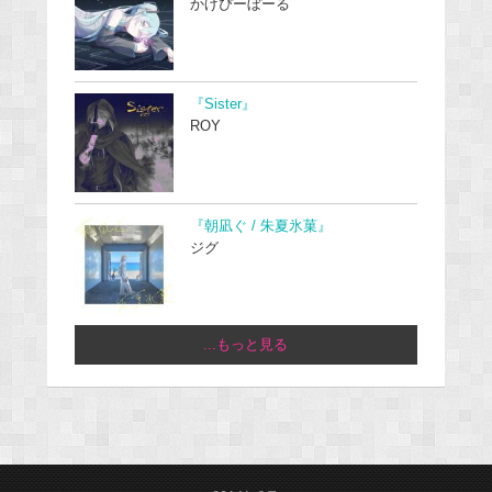
かげぴーぼーる
『Sister』
ROY
『朝凪ぐ / 朱夏氷菓』
ジグ
...もっと見る