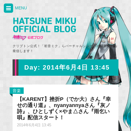
MENU
クリプトン公式！「初音ミク」らバーチャルシンガーの最新情報を
発信します！
Day:
2014年6月4日 13:45
音楽
【KARENT】挫折P（でか大）さん『幸
せの通り道』、nyanyannyaさん『灰ノ
詩』、ひとしずく×やま△さん『雨乞い
唄』配信スタート！
2014年6月4日 13:45