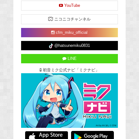
YouTube
ニコニコチャンネル
cfm_miku_official
@hatsunemiku0831
LINE
初音ミク公式ナビ「ミクナビ」