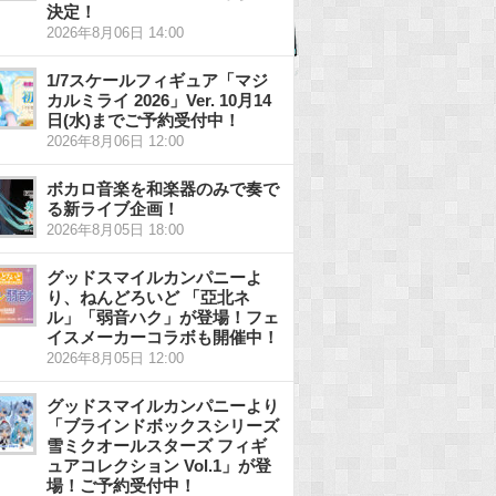
決定！
2026年8月06日 14:00
1/7スケールフィギュア「マジ
カルミライ 2026」Ver. 10月14
日(水)までご予約受付中！
2026年8月06日 12:00
ボカロ音楽を和楽器のみで奏で
る新ライブ企画！
2026年8月05日 18:00
グッドスマイルカンパニーよ
り、ねんどろいど 「亞北ネ
ル」「弱音ハク」が登場！フェ
イスメーカーコラボも開催中！
2026年8月05日 12:00
グッドスマイルカンパニーより
「ブラインドボックスシリーズ
雪ミクオールスターズ フィギ
ュアコレクション Vol.1」が登
場！ご予約受付中！