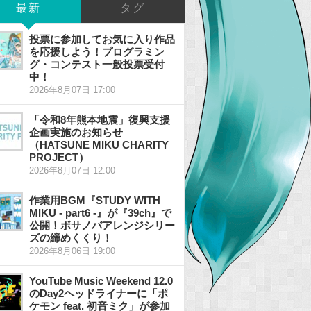
最新
タグ
投票に参加してお気に入り作品
を応援しよう！プログラミン
グ・コンテスト一般投票受付
中！
2026年8月07日 17:00
「令和8年熊本地震」復興支援
企画実施のお知らせ
（HATSUNE MIKU CHARITY
PROJECT）
2026年8月07日 12:00
作業用BGM『STUDY WITH
MIKU - part6 -』が『39ch』で
公開！ボサノバアレンジシリー
ズの締めくくり！
2026年8月06日 19:00
YouTube Music Weekend 12.0
のDay2ヘッドライナーに「ポ
ケモン feat. 初音ミク」が参加