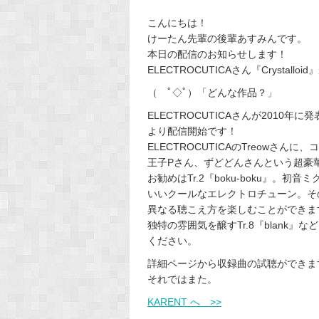
こんにちは！
けーたん先輩の後輩あすみんです。
本日の配信のお知らせします！
ELECTROCUTICAさん『Crystal
（ ﾟ◇ﾟ）「どんな作品？」
ELECTROCUTICAさんが2010年に発
より配信開始です！
ELECTROCUTICAのTreowさんに、
王子Pさん、ずどどんさんという超豪
お勧めはTr.2『boku-boku』
いいクールなエレクトロチューン。そ
異なる聴こえ方を楽しむことができま
独特の雰囲気を醸すTr.8『blank
ください。
詳細ページから収録曲の試聴ができま
それではまた。
KARENT へ >>