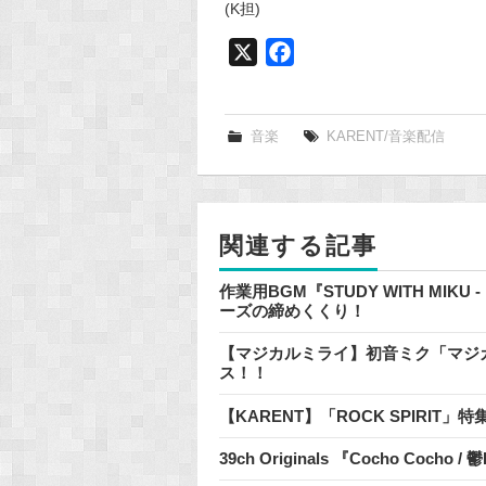
(K担)
X
F
a
c
e
音楽
KARENT/音楽配信
b
o
o
関連する記事
k
作業用BGM『STUDY WITH MIKU
ーズの締めくくり！
【マジカルミライ】初音ミク「マジカルミラ
ス！！
【KARENT】「ROCK SPIRIT
39ch Originals 『Cocho Cocho