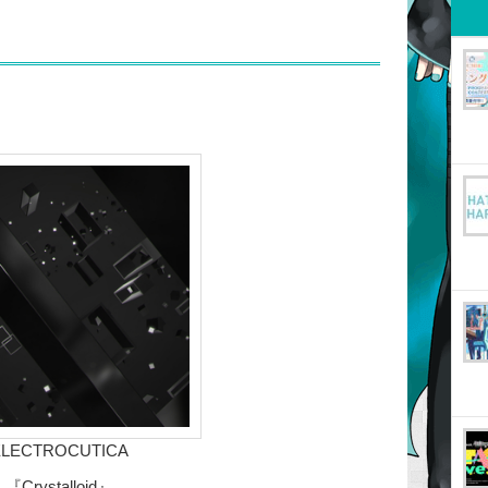
ELECTROCUTICA
『Crystalloid』