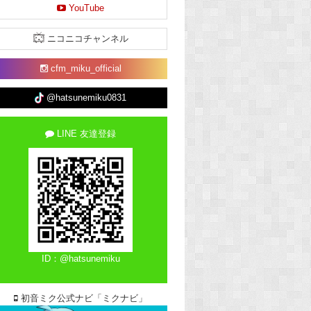
YouTube
ニコニコチャンネル
cfm_miku_official
@hatsunemiku0831
LINE 友達登録
ID：@hatsunemiku
初音ミク公式ナビ「ミクナビ」