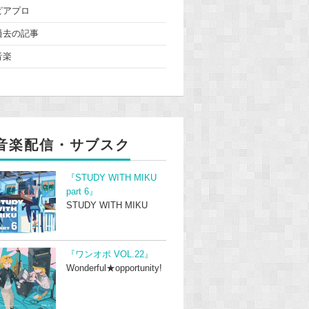
ピアプロ
過去の記事
音楽
音楽配信・サブスク
『STUDY WITH MIKU
part 6』
STUDY WITH MIKU
『ワンオポ VOL.22』
Wonderful★opportunity!