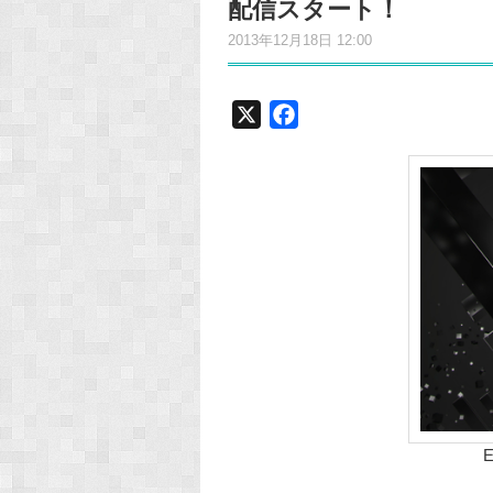
配信スタート！
2013年12月18日 12:00
X
F
a
c
e
b
o
o
k