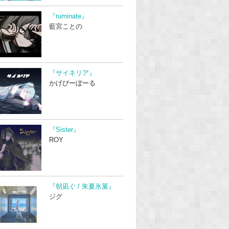
『ruminate』
藍宮ことの
『サイネリア』
かげぴーぼーる
『Sister』
ROY
『朝凪ぐ / 朱夏氷菓』
ジグ