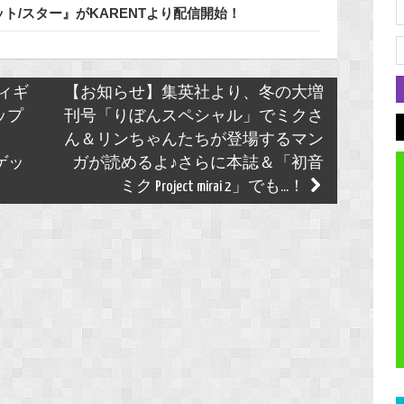
明なパレット/スター』がKARENTより配信開始！
フィギ
【お知らせ】集英社より、冬の大増
ップ
刊号「りぼんスペシャル」でミクさ
や
ん＆リンちゃんたちが登場するマン
ゲッ
ガが読めるよ♪さらに本誌＆「初音
ミク Project mirai 2」でも...！