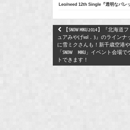
Leo/need 12th Single『透
Post
【SNOW MIKU 2014】『北海道
navigation
ュアみやげvol．3』のラインナ
に雪ミクさんも！新千歳空港
「SNOW MIKU」イベント会場で
トできます！