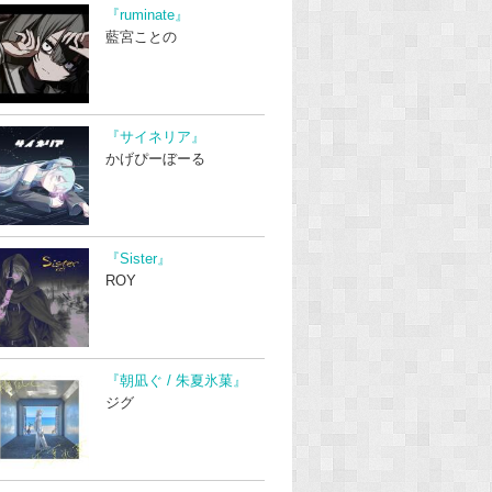
『ruminate』
藍宮ことの
『サイネリア』
かげぴーぼーる
『Sister』
ROY
『朝凪ぐ / 朱夏氷菓』
ジグ