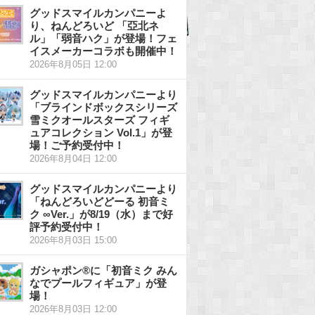
グッドスマイルカンパニーよ
り、ねんどろいど 「亞北ネ
ル」「弱音ハク」が登場！フェ
イスメーカーコラボも開催中！
2026年8月05日 12:00
グッドスマイルカンパニーより
「ブラインドボックスシリーズ
雪ミクオールスターズ フィギ
ュアコレクション Vol.1」が登
場！ご予約受付中！
2026年8月04日 12:00
グッドスマイルカンパニーより
「ねんどろいどどーる 初音ミ
ク ∞Ver.」が8/19（水）まで好
評予約受付中！
2026年8月03日 15:00
ガシャポン®に「初音ミク みん
なでプールフィギュア」が登
場！
2026年8月03日 12:00