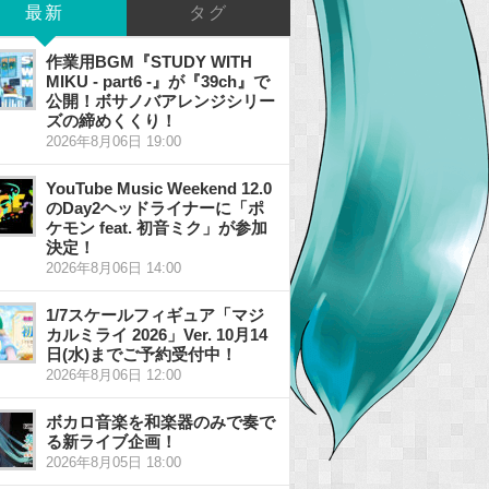
最新
タグ
作業用BGM『STUDY WITH
MIKU - part6 -』が『39ch』で
公開！ボサノバアレンジシリー
ズの締めくくり！
2026年8月06日 19:00
YouTube Music Weekend 12.0
のDay2ヘッドライナーに「ポ
ケモン feat. 初音ミク」が参加
決定！
2026年8月06日 14:00
1/7スケールフィギュア「マジ
カルミライ 2026」Ver. 10月14
日(水)までご予約受付中！
2026年8月06日 12:00
ボカロ音楽を和楽器のみで奏で
る新ライブ企画！
2026年8月05日 18:00