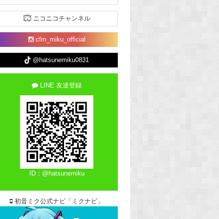
ニコニコチャンネル
cfm_miku_official
@hatsunemiku0831
LINE 友達登録
ID：@hatsunemiku
初音ミク公式ナビ「ミクナビ」