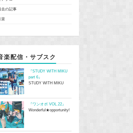
過去の記事
音楽
音楽配信・サブスク
『STUDY WITH MIKU
part 6』
STUDY WITH MIKU
『ワンオポ VOL.22』
Wonderful★opportunity!