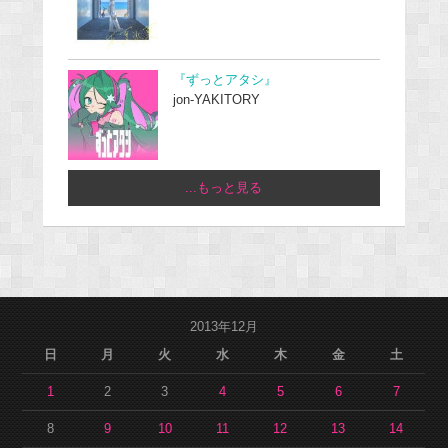
『ずっとアタシ』
jon-YAKITORY
...もっと見る
2013年12月
日
月
火
水
木
金
土
1
2
3
4
5
6
7
8
9
10
11
12
13
14