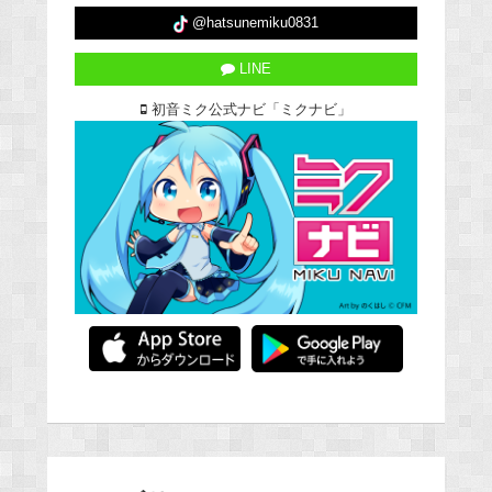
@hatsunemiku0831
LINE
初音ミク公式ナビ「ミクナビ」