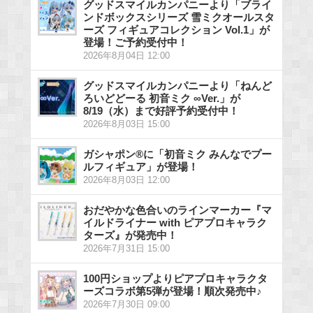
グッドスマイルカンパニーより「ブライ
ンドボックスシリーズ 雪ミクオールスタ
ーズ フィギュアコレクション Vol.1」が
登場！ご予約受付中！
2026年8月04日 12:00
グッドスマイルカンパニーより「ねんど
ろいどどーる 初音ミク ∞Ver.」が
8/19（水）まで好評予約受付中！
2026年8月03日 15:00
ガシャポン®に「初音ミク みんなでプー
ルフィギュア」が登場！
2026年8月03日 12:00
おだやかな色合いのラインマーカー『マ
イルドライナー with ピアプロキャラク
ターズ』が発売中！
2026年7月31日 15:00
100円ショップよりピアプロキャラクタ
ーズコラボ第5弾が登場！順次発売中♪
2026年7月30日 09:00