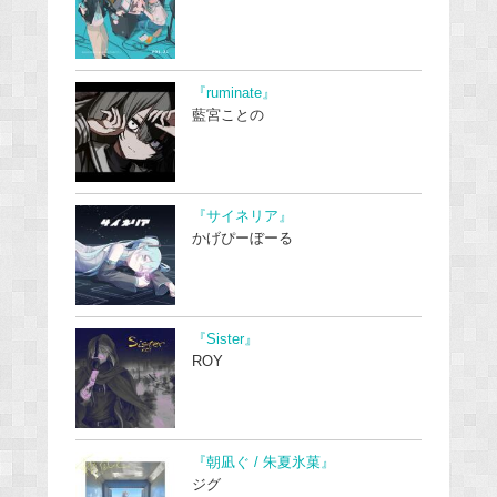
『ruminate』
藍宮ことの
『サイネリア』
かげぴーぼーる
『Sister』
ROY
『朝凪ぐ / 朱夏氷菓』
ジグ