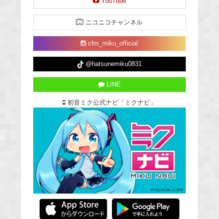
YouTube
ニコニコチャンネル
cfm_miku_official
@hatsunemiku0831
LINE
初音ミク公式ナビ「ミクナビ」