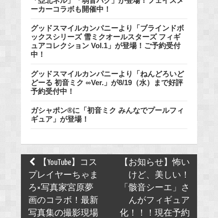
「亞北ネル」「弱音ハク」が登場！フェイスメ
ーカーコラボも開催中！
グッドスマイルカンパニーより「ブラインドボ
ックスシリーズ 雪ミクオールスターズ フィギ
ュアコレクション Vol.1」が登場！ご予約受付
中！
グッドスマイルカンパニーより「ねんどろいど
どーる 初音ミク ∞Ver.」が8/19（水）まで好評
予約受付中！
ガシャポン®に「初音ミク みんなでプールフィ
ギュア」が登場！
Post
【YouTube】コス
【お知らせ】怖い
navigation
プレイヤーちゃま
けど、美しい！
ろ×写真家宮原夢
「骸音シーエ」さ
画のコラボ！最新
んがフィギュア
写真集の撮影現場
化！！！現在予約