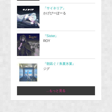
『サイネリア』
かげぴーぼーる
『Sister』
ROY
『朝凪ぐ / 朱夏氷菓』
ジグ
...もっと見る