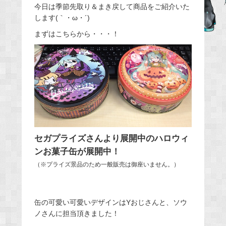
今日は季節先取り＆まき戻して商品をご紹介いた
e
します(｀・ω・´)
b
まずはこちらから・・・！
o
o
k
セガプライズさんより展開中のハロウィ
ンお菓子缶が展開中！
（※プライズ景品のため一般販売は御座いません。）
缶の可愛い可愛いデザインはYおじさんと、ソウ
ノさんに担当頂きました！