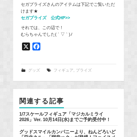
セガプライズさんのアイテムは下記でご覧いただ
けます★
セガプライズ 公式HP>>
それでは、この辺で！
むらちゃんでした( ´ ▽ ` )ﾉ
X
F
a
c
e
グッズ
フィギュア
,
プライズ
b
o
o
関連する記事
k
1/7スケールフィギュア「マジカルミライ
2026」Ver. 10月14日(水)までご予約受付中！
グッドスマイルカンパニーより、ねんどろいど