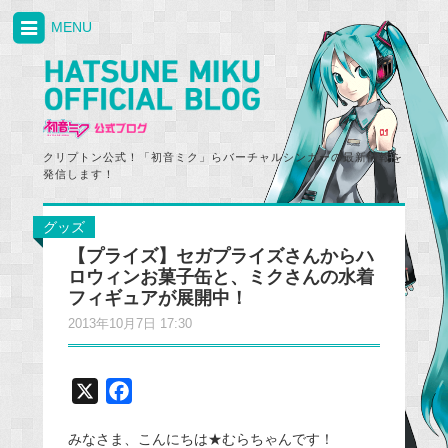
MENU
クリプトン公式！「初音ミク」らバーチャルシンガーの最新情報を
発信します！
グッズ
【プライズ】セガプライズさんからハ
ロウィンお菓子缶と、ミクさんの水着
フィギュアが展開中！
2013年10月7日 17:30
X
F
a
みなさま、こんにちは★むらちゃんです！
c