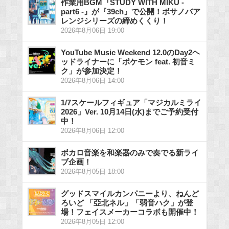
作業用BGM『STUDY WITH MIKU -
part6 -』が『39ch』で公開！ボサノバア
レンジシリーズの締めくくり！
2026年8月06日 19:00
YouTube Music Weekend 12.0のDay2ヘ
ッドライナーに「ポケモン feat. 初音ミ
ク」が参加決定！
2026年8月06日 14:00
1/7スケールフィギュア「マジカルミライ
2026」Ver. 10月14日(水)までご予約受付
中！
2026年8月06日 12:00
ボカロ音楽を和楽器のみで奏でる新ライ
ブ企画！
2026年8月05日 18:00
グッドスマイルカンパニーより、ねんど
ろいど 「亞北ネル」「弱音ハク」が登
場！フェイスメーカーコラボも開催中！
2026年8月05日 12:00