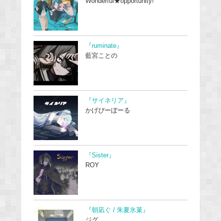
Wonderful★opportunity!
『ruminate』
藍宮ことの
『サイネリア』
かげぴーぼーる
『Sister』
ROY
『朝凪ぐ / 朱夏氷菓』
ジグ