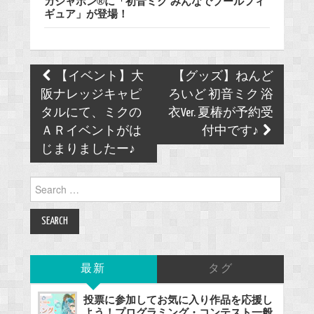
ガシャポン®に「初音ミク みんなでプールフィ
ギュア」が登場！
Post
【イベント】大
【グッズ】ねんど
navigation
阪ナレッジキャピ
ろいど 初音ミク 浴
タルにて、ミクの
衣Ver. 夏椿が予約受
ＡＲイベントがは
付中です♪
じまりましたー♪
Search
for:
最新
タグ
投票に参加してお気に入り作品を応援し
よう！プログラミング・コンテスト一般