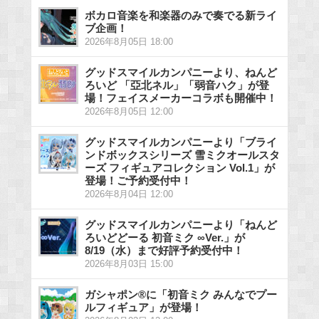
ボカロ音楽を和楽器のみで奏でる新ライ
ブ企画！
2026年8月05日 18:00
グッドスマイルカンパニーより、ねんど
ろいど 「亞北ネル」「弱音ハク」が登
場！フェイスメーカーコラボも開催中！
2026年8月05日 12:00
グッドスマイルカンパニーより「ブライ
ンドボックスシリーズ 雪ミクオールスタ
ーズ フィギュアコレクション Vol.1」が
登場！ご予約受付中！
2026年8月04日 12:00
グッドスマイルカンパニーより「ねんど
ろいどどーる 初音ミク ∞Ver.」が
8/19（水）まで好評予約受付中！
2026年8月03日 15:00
ガシャポン®に「初音ミク みんなでプー
ルフィギュア」が登場！