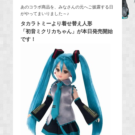
e
あのコラボ商品を、みなさんの元へご披露する日
がやってまいりました～♪
b
o
タカラトミーより着せ替え人形
o
「初音ミクリカちゃん」が本日発売開始
k
です！