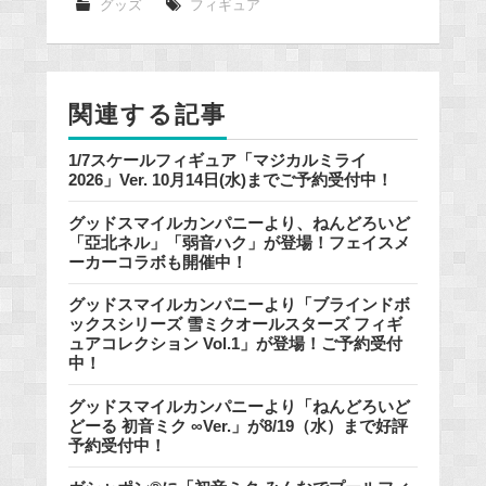
e
グッズ
フィギュア
b
o
o
関連する記事
k
1/7スケールフィギュア「マジカルミライ
2026」Ver. 10月14日(水)までご予約受付中！
グッドスマイルカンパニーより、ねんどろいど
「亞北ネル」「弱音ハク」が登場！フェイスメ
ーカーコラボも開催中！
グッドスマイルカンパニーより「ブラインドボ
ックスシリーズ 雪ミクオールスターズ フィギ
ュアコレクション Vol.1」が登場！ご予約受付
中！
グッドスマイルカンパニーより「ねんどろいど
どーる 初音ミク ∞Ver.」が8/19（水）まで好評
予約受付中！