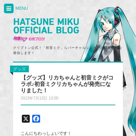
MENU
クリプトン公式！「初音ミク」らバーチャルシンガーの最新情報を
発信します！
グッズ
【グッズ】リカちゃんと初音ミクがコ
ラボ♪初音ミクリカちゃんが発売にな
りました！
2013年7月13日 13:00
X
F
a
こんにちわっしょいです！
c