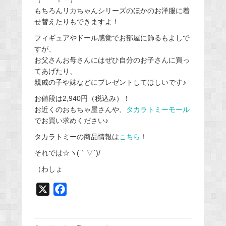
もちろんリカちゃんシリーズのほかのお洋服に着
せ替えたりもできますよ！
フィギュアやドール感覚でお部屋に飾るもよしで
すが、
お父さんお母さんにはぜひ自分のお子さんに買っ
てあげたり、
親戚の子や妹などにプレゼントしてほしいです♪
お値段は2,940円（税込み）！
お近くのおもちゃ屋さんや、
タカラトミーモール
でお買い求めください♪
タカラトミーの商品情報は
こちら
！
それでは☆ヽ(｀▽´)/
（わしょ
X
F
a
c