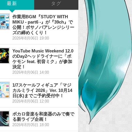
最新
タグ
作業用BGM『STUDY WITH
MIKU - part6 -』が『39ch』で
公開！ボサノバアレンジシリー
ズの締めくくり！
2026年8月06日 19:00
YouTube Music Weekend 12.0
のDay2ヘッドライナーに「ポ
ケモン feat. 初音ミク」が参加
決定！
2026年8月06日 14:00
1/7スケールフィギュア「マジ
カルミライ 2026」Ver. 10月14
日(水)までご予約受付中！
2026年8月06日 12:00
ボカロ音楽を和楽器のみで奏で
る新ライブ企画！
2026年8月05日 18:00