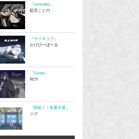
『ruminate』
藍宮ことの
『サイネリア』
かげぴーぼーる
『Sister』
ROY
『朝凪ぐ / 朱夏氷菓』
ジグ