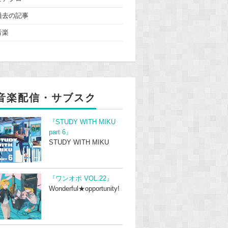
過去の記事
音楽
音楽配信・サブスク
『STUDY WITH MIKU
part 6』
STUDY WITH MIKU
『ワンオポ VOL.22』
Wonderful★opportunity!