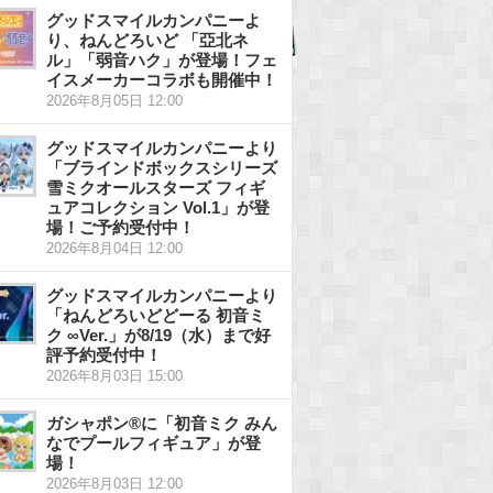
グッドスマイルカンパニーよ
り、ねんどろいど 「亞北ネ
ル」「弱音ハク」が登場！フェ
イスメーカーコラボも開催中！
2026年8月05日 12:00
グッドスマイルカンパニーより
「ブラインドボックスシリーズ
雪ミクオールスターズ フィギ
ュアコレクション Vol.1」が登
場！ご予約受付中！
2026年8月04日 12:00
グッドスマイルカンパニーより
「ねんどろいどどーる 初音ミ
ク ∞Ver.」が8/19（水）まで好
評予約受付中！
2026年8月03日 15:00
ガシャポン®に「初音ミク みん
なでプールフィギュア」が登
場！
2026年8月03日 12:00