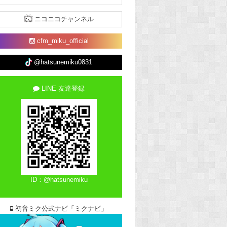
ニコニコチャンネル
cfm_miku_official
@hatsunemiku0831
LINE 友達登録
ID：@hatsunemiku
初音ミク公式ナビ「ミクナビ」