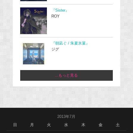
『Sister』
ROY
『朝凪ぐ / 朱夏氷菓』
ジグ
...もっと見る
2013年7月
日
月
火
水
木
金
土