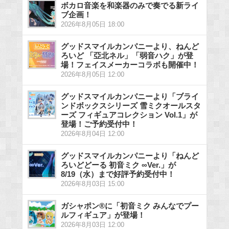
ボカロ音楽を和楽器のみで奏でる新ライ
ブ企画！
2026年8月05日 18:00
グッドスマイルカンパニーより、ねんど
ろいど 「亞北ネル」「弱音ハク」が登
場！フェイスメーカーコラボも開催中！
2026年8月05日 12:00
グッドスマイルカンパニーより「ブライ
ンドボックスシリーズ 雪ミクオールスタ
ーズ フィギュアコレクション Vol.1」が
登場！ご予約受付中！
2026年8月04日 12:00
グッドスマイルカンパニーより「ねんど
ろいどどーる 初音ミク ∞Ver.」が
8/19（水）まで好評予約受付中！
2026年8月03日 15:00
ガシャポン®に「初音ミク みんなでプー
ルフィギュア」が登場！
2026年8月03日 12:00