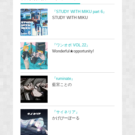
『STUDY WITH MIKU part 6』
STUDY WITH MIKU
『ワンオポ VOL.22』
Wonderful★opportunity!
『ruminate』
藍宮ことの
『サイネリア』
かげぴーぼーる