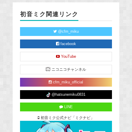
初音ミク関連リンク
@cfm_miku
facebook
YouTube
ニコニコチャンネル
cfm_miku_official
@hatsunemiku0831
LINE
初音ミク公式ナビ「ミクナビ」