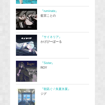
『ruminate』
藍宮ことの
『サイネリア』
かげぴーぼーる
『Sister』
ROY
『朝凪ぐ / 朱夏氷菓』
ジグ