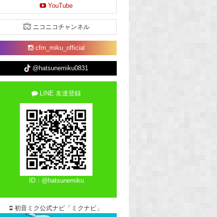
YouTube
ニコニコチャンネル
cfm_miku_official
@hatsunemiku0831
LINE 友達登録
ID：@hatsunemiku
初音ミク公式ナビ「ミクナビ」