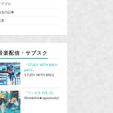
ピアプロ
過去の記事
音楽
音楽配信・サブスク
『STUDY WITH MIKU
part 6』
STUDY WITH MIKU
『ワンオポ VOL.22』
Wonderful★opportunity!