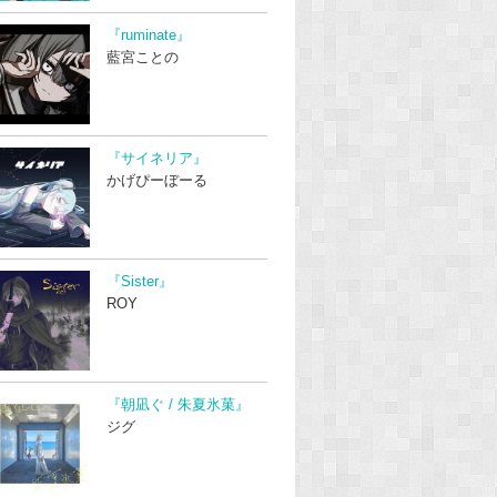
『ruminate』
藍宮ことの
『サイネリア』
かげぴーぼーる
『Sister』
ROY
『朝凪ぐ / 朱夏氷菓』
ジグ