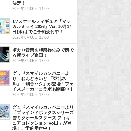
決定！
2026年8月06日 14:00
1/7スケールフィギュア「マジ
カルミライ 2026」Ver. 10月14
日(水)までご予約受付中！
2026年8月06日 12:00
ボカロ音楽を和楽器のみで奏で
る新ライブ企画！
2026年8月05日 18:00
グッドスマイルカンパニーよ
り、ねんどろいど 「亞北ネ
ル」「弱音ハク」が登場！フェ
イスメーカーコラボも開催中！
2026年8月05日 12:00
グッドスマイルカンパニーより
「ブラインドボックスシリーズ
雪ミクオールスターズ フィギ
ュアコレクション Vol.1」が登
場！ご予約受付中！