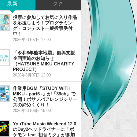
最新
タグ
投票に参加してお気に入り作品
を応援しよう！プログラミン
グ・コンテスト一般投票受付
中！
2026年8月07日 17:00
「令和8年熊本地震」復興支援
企画実施のお知らせ
（HATSUNE MIKU CHARITY
PROJECT）
2026年8月07日 12:00
作業用BGM『STUDY WITH
MIKU - part6 -』が『39ch』で
公開！ボサノバアレンジシリー
ズの締めくくり！
2026年8月06日 19:00
YouTube Music Weekend 12.0
のDay2ヘッドライナーに「ポ
ケモン feat. 初音ミク」が参加