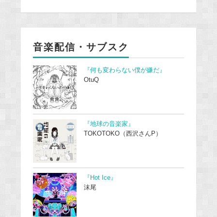
音楽配信・サブスク
『何も変わらない僕が嫌だ』
OtuQ
『地球の音楽家』
TOKOTOKO（西沢さんP）
『Hot Ice』
沫尾