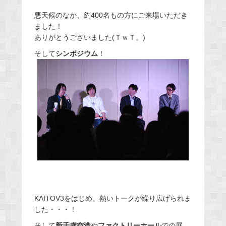
悪天候のなか、約400名もの方にご来場いただき
ました！
ありがとうございました(ＴｗＴ。)
そして
シンポジウム
！
KAITOV3をはじめ、熱いトークが繰り広げられま
した・・・！
そして
新千歳空港
や
ファクトリーホール
での展