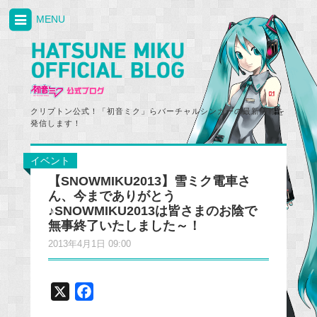
MENU
クリプトン公式！「初音ミク」らバーチャルシンガーの最新情報を
発信します！
イベント
【SNOWMIKU2013】雪ミク電車さ
ん、今までありがとう
♪SNOWMIKU2013は皆さまのお陰で
無事終了いたしました～！
2013年4月1日 09:00
X
F
a