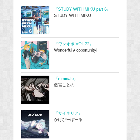
『STUDY WITH MIKU part 6』
STUDY WITH MIKU
『ワンオポ VOL.22』
Wonderful★opportunity!
『ruminate』
藍宮ことの
『サイネリア』
かげぴーぼーる