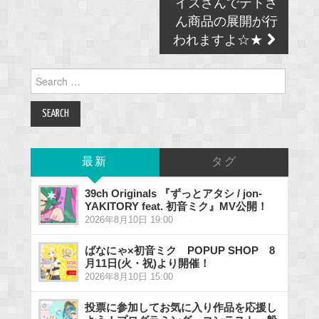
イズさんでテトさ
ん商品の展開が行
われますよ☆★
Search
for:
最新
タグ
39ch Originals 『ずっとアタシ / jon-
YAKITORY feat. 初音ミク』MV公開！
2026年8月10日 19:00
ばなにゃ×初音ミク POPUP SHOP 8
月11日(火・祝)より開催！
2026年8月10日 15:00
投票に参加してお気に入り作品を応援し