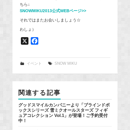
ちら↓
SNOWMIKU2013公式WEBページ>>
それではまたお会いしましょう☆
わしょ）
X
F
a
c
e
イベント
SNOW MIKU
b
o
o
関連する記事
k
グッドスマイルカンパニーより「ブラインドボ
ックスシリーズ 雪ミクオールスターズ フィギ
ュアコレクション Vol.1」が登場！ご予約受付
中！