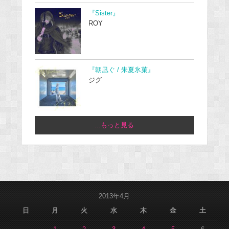
『Sister』
ROY
『朝凪ぐ / 朱夏氷菓』
ジグ
...もっと見る
2013年4月
日
月
火
水
木
金
土