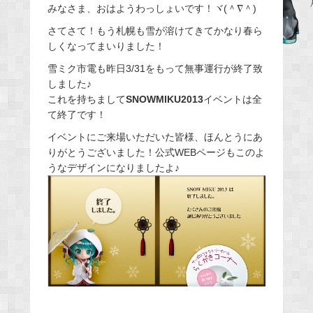
みなさま、おはようわっしょいです！ヾ(＾∇＾)
c
e
さてさて！もう札幌も雪が溶けてきてかなり春ら
しくなってまいりました！
b
o
雪ミク市電も昨日3/31をもって無事運行が終了致
o
しました♪
これを持ちまして
SNOWMIKU2013
イベントは全
k
て終了です！
イベントにご来場いただいた皆様、ほんとうにあ
りがとうございました！公式WEBページもこのよ
うなデザインになりましたよ♪