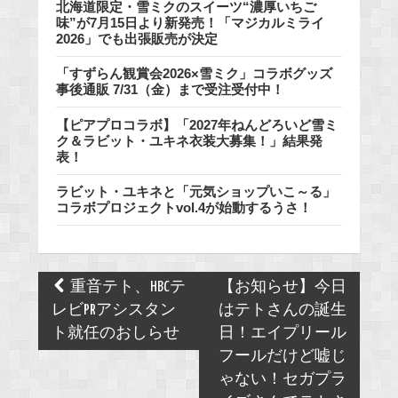
北海道限定・雪ミクのスイーツ“濃厚いちご
味”が7月15日より新発売！「マジカルミライ
2026」でも出張販売が決定
「すずらん観賞会2026×雪ミク」コラボグッズ
事後通販 7/31（金）まで受注受付中！
【ピアプロコラボ】「2027年ねんどろいど雪ミ
ク＆ラビット・ユキネ衣装大募集！」結果発
表！
ラビット・ユキネと「元気ショップいこ～る」
コラボプロジェクトvol.4が始動するうさ！
Post
重音テト、HBCテ
【お知らせ】今日
navigation
レビPRアシスタン
はテトさんの誕生
ト就任のおしらせ
日！エイプリール
フールだけど嘘じ
ゃない！セガプラ