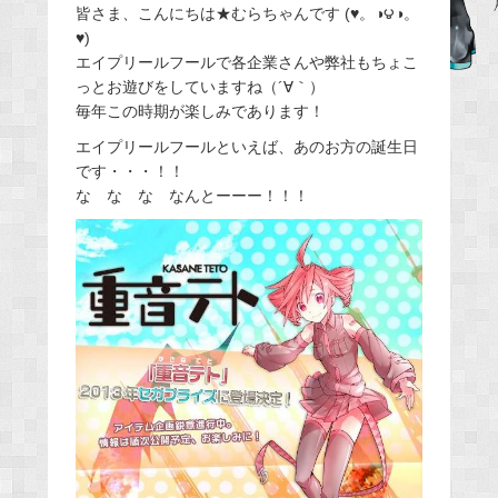
皆さま、こんにちは★むらちゃんです (♥。◑౪◑。
c
♥)
e
エイプリールフールで各企業さんや弊社もちょこ
b
っとお遊びをしていますね（´∀｀）
o
毎年この時期が楽しみであります！
o
エイプリールフールといえば、あのお方の誕生日
k
です・・・！！
な な な なんとーーー！！！