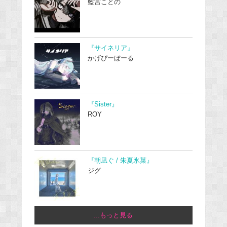
藍宮ことの
『サイネリア』
かげぴーぼーる
『Sister』
ROY
『朝凪ぐ / 朱夏氷菓』
ジグ
...もっと見る