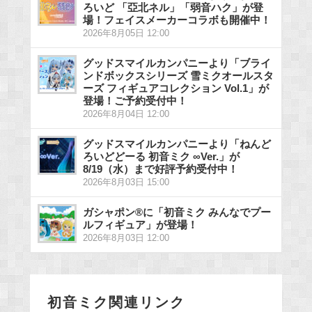
ろいど 「亞北ネル」「弱音ハク」が登
場！フェイスメーカーコラボも開催中！
2026年8月05日 12:00
グッドスマイルカンパニーより「ブライ
ンドボックスシリーズ 雪ミクオールスタ
ーズ フィギュアコレクション Vol.1」が
登場！ご予約受付中！
2026年8月04日 12:00
グッドスマイルカンパニーより「ねんど
ろいどどーる 初音ミク ∞Ver.」が
8/19（水）まで好評予約受付中！
2026年8月03日 15:00
ガシャポン®に「初音ミク みんなでプー
ルフィギュア」が登場！
2026年8月03日 12:00
初音ミク関連リンク