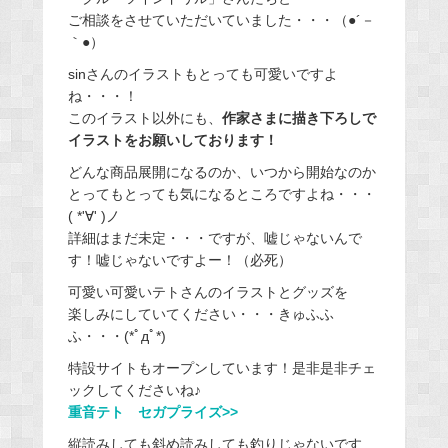
ご相談をさせていただいていました・・・（●´－
｀●）
sinさんのイラストもとっても可愛いですよ
ね・・・！
このイラスト以外にも、
作家さまに描き下ろしで
イラストをお願いしております！
どんな商品展開になるのか、いつから開始なのか
とってもとっても気になるところですよね・・・
( *'∀' )ノ
詳細はまだ未定・・・ですが、嘘じゃないんで
す！嘘じゃないですよー！（必死）
可愛い可愛いテトさんのイラストとグッズを
楽しみにしていてください・・・きゅふふ
ふ・・・(*ﾟдﾟ*)
特設サイトもオープンしています！是非是非チェ
ックしてくださいね♪
重音テト セガプライズ>>
縦読みしても斜め読みしても釣りじゃないです