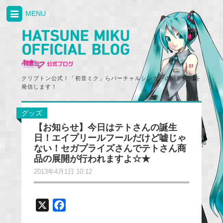
MENU
クリプトン公式！「初音ミク」らバーチャルシンガーの最新情報を
発信します！
グッズ
【お知らせ】今日はテトさんの誕生
日！エイプリールフールだけど嘘じゃ
ない！セガプライズさんでテトさん商
品の展開が行われますよ☆★
2013年4月1日 10:12
X
F
a