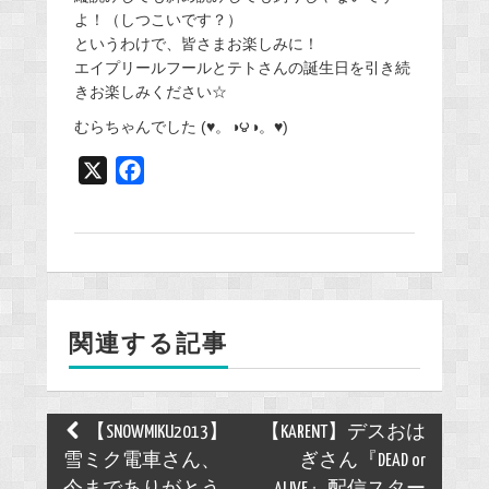
よ！（しつこいです？）
というわけで、皆さまお楽しみに！
エイプリールフールとテトさんの誕生日を引き続
きお楽しみください☆
むらちゃんでした (♥。◑౪◑。♥)
X
F
a
c
e
b
o
関連する記事
o
k
Post
【SNOWMIKU2013】
【KARENT】デスおは
navigation
雪ミク電車さん、
ぎさん『DEAD or