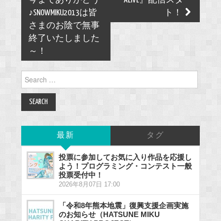
今までありがとう
ALIVE』配信スター
♪SNOWMIKU2013は皆
ト！
さまのお陰で無事
終了いたしました
～！
Search
for:
最新
タグ
投票に参加してお気に入り作品を応援し
よう！プログラミング・コンテスト一般
投票受付中！
2026年8月07日 17:00
「令和8年熊本地震」復興支援企画実施
のお知らせ（HATSUNE MIKU