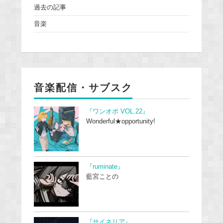
過去の記事
音楽
音楽配信・サブスク
『ワンオポ VOL.22』
Wonderful★opportunity!
『ruminate』
藍宮ことの
『サイネリア』