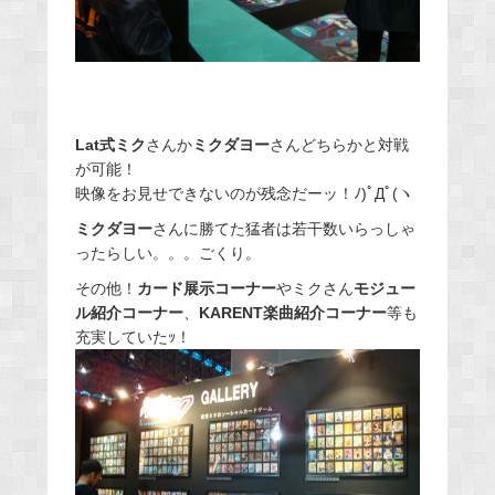
Lat式ミク
さんか
ミクダヨー
さんどちらかと対戦
が可能！
映像をお見せできないのが残念だーッ！ﾉ)ﾟДﾟ(ヽ
ミクダヨー
さんに勝てた猛者は若干数いらっしゃ
ったらしい。。。ごくり。
その他！
カード展示コーナー
やミクさん
モジュー
ル紹介コーナー
、
KARENT楽曲紹介コーナー
等も
充実していたｯ！