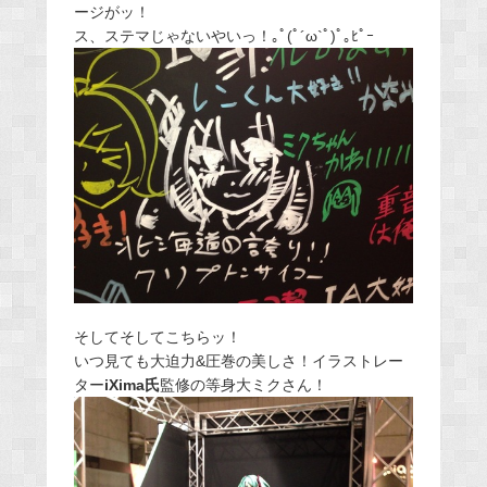
ージがッ！
ス、ステマじゃないやいっ！｡ﾟ(ﾟ´ω`ﾟ)ﾟ｡ﾋﾟｰ
そしてそしてこちらッ！
いつ見ても大迫力&圧巻の美しさ！イラストレー
ター
iXima氏
監修の等身大ミクさん！