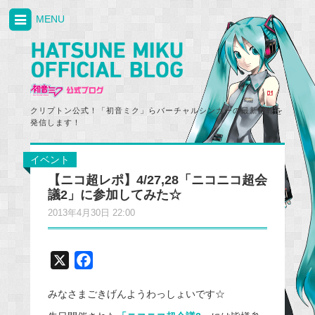
MENU
クリプトン公式！「初音ミク」らバーチャルシンガーの最新情報を
発信します！
イベント
【ニコ超レポ】4/27,28「ニコニコ超会
議2」に参加してみた☆
2013年4月30日 22:00
X
F
a
みなさまごきげんようわっしょいです☆
c
e