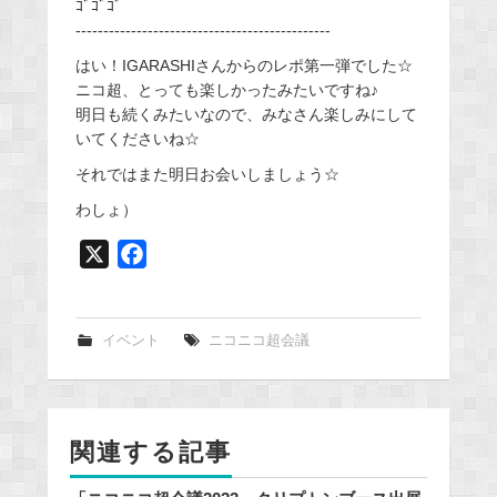
ｺﾞｺﾞｺﾞ
----------------------------------------------
はい！IGARASHIさんからのレポ第一弾でした☆
ニコ超、とっても楽しかったみたいですね♪
明日も続くみたいなので、みなさん楽しみにして
いてくださいね☆
それではまた明日お会いしましょう☆
わしょ）
X
F
a
c
e
イベント
ニコニコ超会議
b
o
o
関連する記事
k