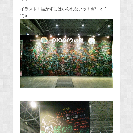
イラスト！描かずにはいられないッ！d(*｀c_ﾟ
´*)b