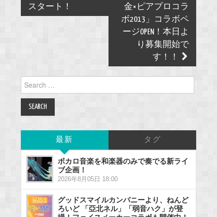
スタート！
金×ピアプロコラ
ボ2013」コラボペ
ージOPEN！本日よ
り募集開始で
す！！
Search
for:
最新
タグ
ボカロ音楽を和楽器のみで奏でる新ライ
ブ企画！
2026年8月05日 18:00
グッドスマイルカンパニーより、ねんど
ろいど 「亞北ネル」「弱音ハク」が登