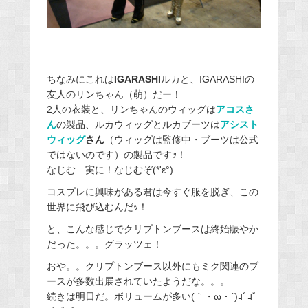
ちなみにこれは
IGARASHI
ルカと、IGARASHIの
友人のリンちゃん（萌）だー！
2人の衣装と、リンちゃんのウィッグは
アコスさ
ん
の製品、ルカウィッグとルカブーツは
アシスト
ウィッグ
さん
（ウィッグは監修中・ブーツは公式
ではないのです）の製品ですｯ！
なじむ 実に！なじむぞ(*'ε°)
コスプレに興味がある君は今すぐ服を脱ぎ、この
世界に飛び込むんだｯ！
と、こんな感じでクリプトンブースは終始賑やか
だった。。。グラッツェ！
おや。。クリプトンブース以外にもミク関連のブ
ースが多数出展されていたようだな。。。
続きは明日だ。ボリュームが多い(｀・ω・´)ｺﾞｺﾞ