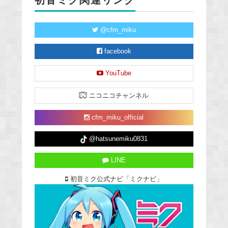
初音ミク関連リンク
@cfm_miku
facebook
YouTube
ニコニコチャンネル
cfm_miku_official
@hatsunemiku0831
LINE
初音ミク公式ナビ「ミクナビ」