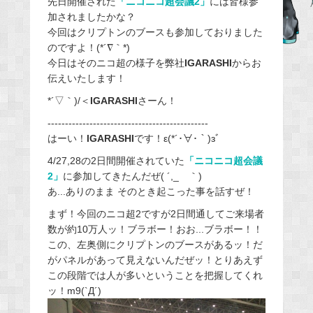
先日開催された
「ニコニコ超会議2」
には皆様参
加されましたかな？
b
今回はクリプトンのブースも参加しておりました
o
のですよ！(*´∇｀*)
o
今日はそのニコ超の様子を弊社
IGARASHI
からお
k
伝えいたします！
*´▽｀)/＜
IGARASHI
さーん！
----------------------------------------------
はーい！
IGARASHI
です！ε(*´･∀･｀)зﾞ
4/27,28の2日間開催されていた
「ニコニコ超会議
2」
に参加してきたんだぜ( ´,_ゝ｀)
あ...ありのまま そのとき起こった事を話すぜ！
まず！今回のニコ超2ですが2日間通してご来場者
数が約10万人ッ！ブラボー！おお...ブラボー！！
この、左奥側にクリプトンのブースがあるッ！だ
がパネルがあって見えないんだぜッ！とりあえず
この段階では人が多いということを把握してくれ
ッ！m9(`Д´)