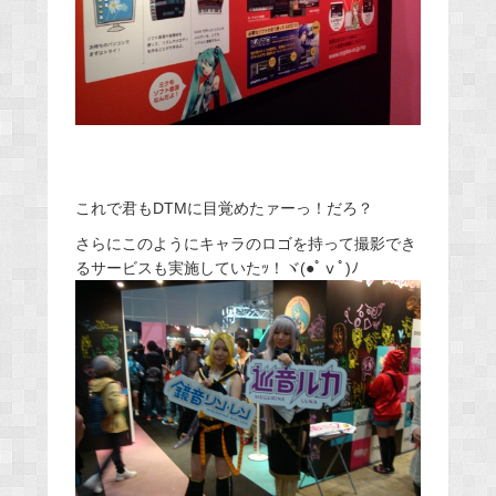
これで君もDTMに目覚めたァーっ！だろ？
さらにこのようにキャラのロゴを持って撮影でき
るサービスも実施していたｯ！ヾ(●ﾟⅴﾟ)ﾉ