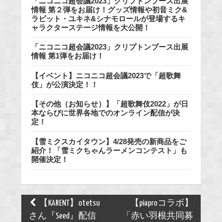
「ニコニコ超会議2023」クリプトンブース出展
情報 第２弾をお届け！グッズ情報や初音ミク&
ラビット・ユキネ&シナモロールが登場するキ
ャラクターステージ情報を大公開！
「ニコニコ超会議2023」クリプトンブース出展
情報 第1弾をお届け！
【イベント】ニコニコ超会議2023で「超歌舞
伎」が公演決定！！
【その他（お知らせ）】「超歌舞伎2022」が日
本ならびに世界各地でのオンライン配信が決
定！
【雪ミクスカイタウン】4/28発売の新商品をご
紹介！「雪ミクちゃんラーメンコンテスト」も
開催決定！
Post
【KARENT】otetsu
【piaproコラボ】
navigation
さん『Seed』配信
「赤い羽根共同募