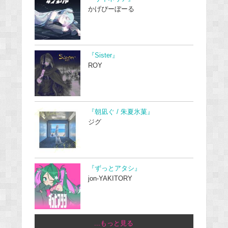
かげぴーぼーる
『Sister』
ROY
『朝凪ぐ / 朱夏氷菓』
ジグ
『ずっとアタシ』
jon-YAKITORY
...もっと見る