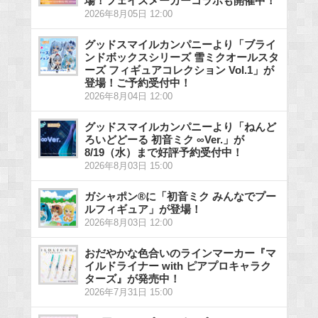
場！フェイスメーカーコラボも開催中！
2026年8月05日 12:00
グッドスマイルカンパニーより「ブライ
ンドボックスシリーズ 雪ミクオールスタ
ーズ フィギュアコレクション Vol.1」が
登場！ご予約受付中！
2026年8月04日 12:00
グッドスマイルカンパニーより「ねんど
ろいどどーる 初音ミク ∞Ver.」が
8/19（水）まで好評予約受付中！
2026年8月03日 15:00
ガシャポン®に「初音ミク みんなでプー
ルフィギュア」が登場！
2026年8月03日 12:00
おだやかな色合いのラインマーカー『マ
イルドライナー with ピアプロキャラク
ターズ』が発売中！
2026年7月31日 15:00