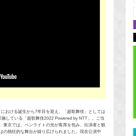
議」における誕生から7年目を迎え、「超歌舞伎」としては
いる「超歌舞伎2022 Powered by NTT」。ご当
、東京では、ペンライトの光が客席を包み、出演者と観
はの熱狂的な舞台が繰り広げられました。現在公演中