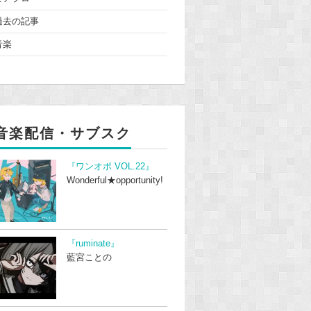
過去の記事
音楽
音楽配信・サブスク
『ワンオポ VOL.22』
Wonderful★opportunity!
『ruminate』
藍宮ことの