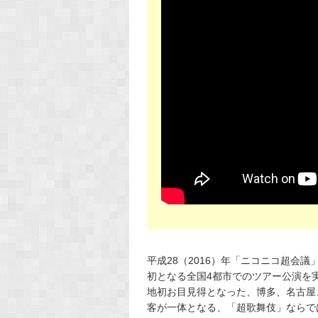
平成28（2016）年「ニコニコ超会
初となる全国4都市でのツアー公演を実施して
地初お目見得となった、博多、名古屋
客が一体となる、「超歌舞伎」ならで