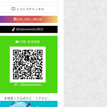
ニコニコチャンネル
cfm_miku_official
@hatsunemiku0831
LINE 友達登録
ID：@hatsunemiku
初音ミク公式ナビ「ミクナビ」