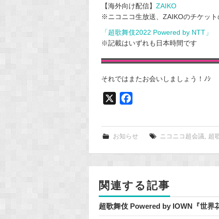
【海外向け配信】
ZAIKO
※ニコニコ生放送、ZAIKOのチケッ
「超歌舞伎2022 Powered by NTT」
※記載はいずれも日本時間です
それではまたお会いしましょう！ﾉｼ
X
F
a
c
e
お知らせ
ニコニコ超会議
,
超
b
o
o
関連する記事
k
超歌舞伎 Powered by IOWN