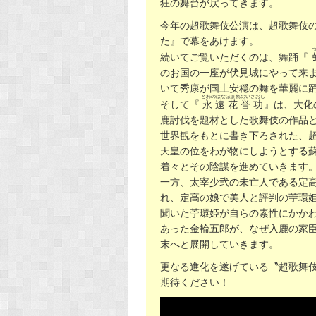
狂の舞台が戻ってきます。
今年の超歌舞伎公演は、超歌舞伎
た』で幕をあけます。
続いてご覧いただくのは、舞踊『
のお国の一座が伏見城にやって来
いて秀康が国土安穏の舞を華麗に
とわのはなほまれのいさおし
そして『
永遠花誉功
』は、大化
鹿討伐を題材とした歌舞伎の作品
世界観をもとに書き下ろされた、
天皇の位をわが物にしようとする
着々とその陰謀を進めていきます
一方、太宰少弐の未亡人である定
れ、定高の娘で美人と評判の苧環
聞いた苧環姫が自らの素性にかか
あった金輪五郎が、なぜ入鹿の家
末へと展開していきます。
更なる進化を遂げている〝超歌舞
期待ください！