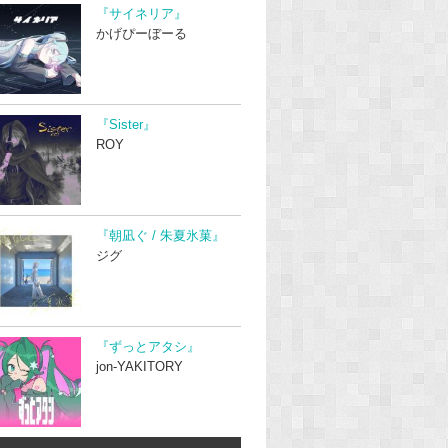
『サイネリア』
かげぴーぼーる
『Sister』
ROY
『朝凪ぐ / 朱夏氷菓』
ジグ
『ずっとアタシ』
jon-YAKITORY