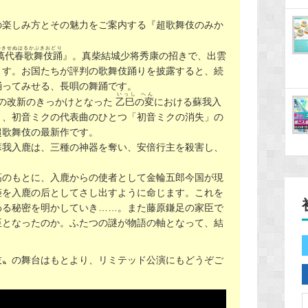
の楽しみ方とその魅力をご案内する『超歌舞伎のみか
つきせぬはるかぶきおどり
萬代春歌舞伎踊
』。真柴結城少将秀康の招きで、出雲
ます。お国たちが評判の歌舞伎踊りを披露すると、続
踊ってみせる、長唄の舞踊です。
いっし へん
の改新のきっかけとなった
乙巳の変
における蘇我入
と、初音ミクの代表曲のひとつ「初音ミクの消失」の
超歌舞伎の最新作です。
蘇我入鹿は、三種の神器を奪い、安倍行主を殺害し、
。
高のもとに、入鹿からの使者として金輪五郎今国が現
姫を入鹿の后としてさし出すように命じます。これを
わる秘密を明かしていき……。また藤原鎌足の家臣で
臣となったのか。ふたつの謎が物語の軸となって、結
伎〟の舞台はもとより、リミテッド公演にもどうぞご