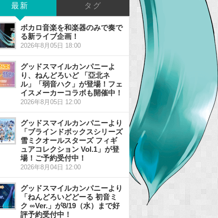
最新
タグ
ボカロ音楽を和楽器のみで奏で
る新ライブ企画！
2026年8月05日 18:00
グッドスマイルカンパニーよ
り、ねんどろいど 「亞北ネ
ル」「弱音ハク」が登場！フェ
イスメーカーコラボも開催中！
2026年8月05日 12:00
グッドスマイルカンパニーより
「ブラインドボックスシリーズ
雪ミクオールスターズ フィギ
ュアコレクション Vol.1」が登
場！ご予約受付中！
2026年8月04日 12:00
グッドスマイルカンパニーより
「ねんどろいどどーる 初音ミ
ク ∞Ver.」が8/19（水）まで好
評予約受付中！