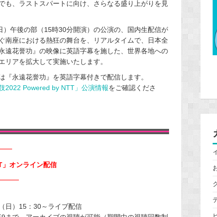
でも、ラストスパートに向け、さらなる盛り上がりを見
日）午後の部（15時30分開演）の公演の、国内生配信が
紡ぐ南座における熱狂の舞台を、リアルタイムで、日本全
永遠花誉功』の映像に英語字幕を施した、世界各地への
エリアを拡大して実施いたします。
は『永遠花誉功』を英語字幕付きで配信します。
022 Powered by NTT」公演情報
をご確認くださ
━━
T」
オンライン配信
━━━
日（日）15：30～ライブ配信
：59まで、アーカイブの視聴が可能（期間中の視聴回数制