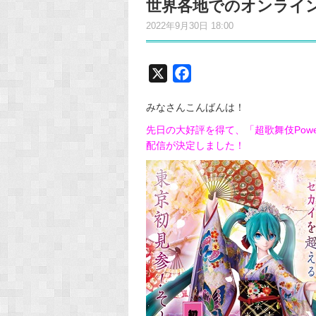
世界各地でのオンライ
2022年9月30日 18:00
X
F
a
みなさんこんばんは！
c
e
先日の大好評を得て、「超歌舞伎Powe
配信が決定しました！
b
o
o
k