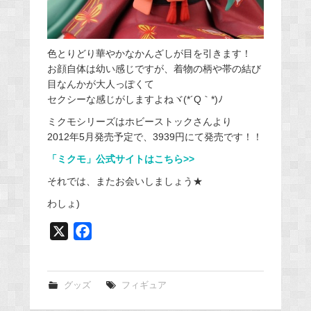
色とりどり華やかなかんざしが目を引きます！
お顔自体は幼い感じですが、着物の柄や帯の結び
目なんかが大人っぽくて
セクシーな感じがしますよねヾ(*´Q｀*)ﾉ
ミクモシリーズはホビーストックさんより
2012年5月発売予定で、3939円にて発売です！！
「ミクモ」公式サイトはこちら>>
それでは、またお会いしましょう★
わしょ)
X
F
a
c
e
グッズ
フィギュア
b