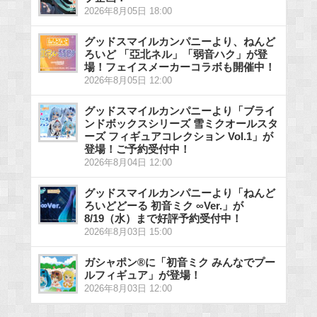
2026年8月05日 18:00
グッドスマイルカンパニーより、ねんど
ろいど 「亞北ネル」「弱音ハク」が登
場！フェイスメーカーコラボも開催中！
2026年8月05日 12:00
グッドスマイルカンパニーより「ブライ
ンドボックスシリーズ 雪ミクオールスタ
ーズ フィギュアコレクション Vol.1」が
登場！ご予約受付中！
2026年8月04日 12:00
グッドスマイルカンパニーより「ねんど
ろいどどーる 初音ミク ∞Ver.」が
8/19（水）まで好評予約受付中！
2026年8月03日 15:00
ガシャポン®に「初音ミク みんなでプー
ルフィギュア」が登場！
2026年8月03日 12:00