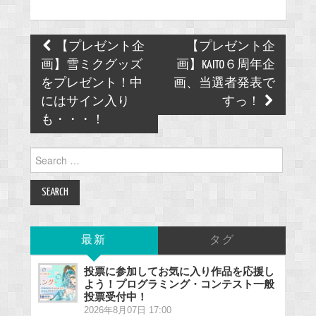
Post
【プレゼント企
【プレゼント企
navigation
画】雪ミクグッズ
画】KAITO６周年企
をプレゼント！中
画、当選者発表で
にはサイン入り
すっ！
も・・・！
Search
for:
最新
タグ
投票に参加してお気に入り作品を応援し
よう！プログラミング・コンテスト一般
投票受付中！
2026年8月07日 17:00