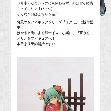
３月中旬だというのにも関わらず、外は雪が結構
e
ふっております(ﾉ△･｡)
b
そんな本日はこちらを紹介♪
o
背景つきフィギュアシリーズ『ミクモ』に新作登
o
場！
k
はややＰ氏による和テイストな楽曲、『夢みるこ
とり』をフィギュア化！
本日より予約開始です♪♪