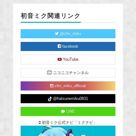
初音ミク関連リンク
@cfm_miku
facebook
YouTube
ニコニコチャンネル
cfm_miku_official
@hatsunemiku0831
LINE
初音ミク公式ナビ「ミクナビ」