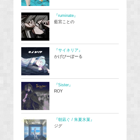
『ruminate』
藍宮ことの
『サイネリア』
かげぴーぼーる
『Sister』
ROY
『朝凪ぐ / 朱夏氷菓』
ジグ