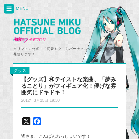
MENU
クリプトン公式！「初音ミク」らバーチャルシンガーの最新情報を
発信します！
グッズ
【グッズ】和テイストな楽曲、「夢み
ることり」がフィギュア化！儚げな雰
囲気にドキドキ！
2012年3月15日 19:30
X
F
a
皆さま、こんばんわっしょいです！
c