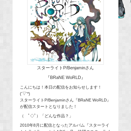
b
o
o
k
スターライトP/Benjaminさん
『BRaNE WoRLD』
こんにちは！本日の配信をお知らせします！
('▽'*)
スターライトP/Benjaminさん『BRaNE WoRLD』
が配信スタートとなりました！
（ ﾟ◇ﾟ）「どんな作品？」
2010年8月に配信となったアルバム『スターライ