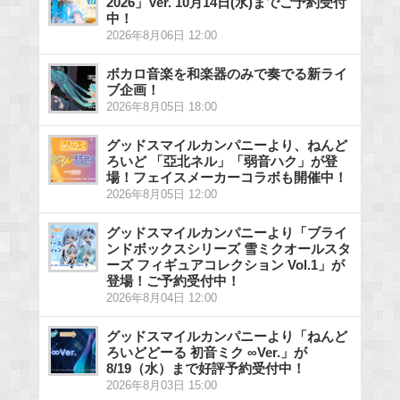
2026」Ver. 10月14日(水)までご予約受付
中！
2026年8月06日 12:00
ボカロ音楽を和楽器のみで奏でる新ライ
ブ企画！
2026年8月05日 18:00
グッドスマイルカンパニーより、ねんど
ろいど 「亞北ネル」「弱音ハク」が登
場！フェイスメーカーコラボも開催中！
2026年8月05日 12:00
グッドスマイルカンパニーより「ブライ
ンドボックスシリーズ 雪ミクオールスタ
ーズ フィギュアコレクション Vol.1」が
登場！ご予約受付中！
2026年8月04日 12:00
グッドスマイルカンパニーより「ねんど
ろいどどーる 初音ミク ∞Ver.」が
8/19（水）まで好評予約受付中！
2026年8月03日 15:00