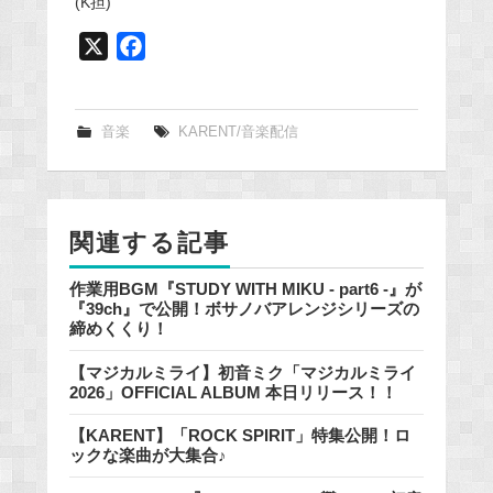
(K担)
X
F
a
c
e
音楽
KARENT/音楽配信
b
o
o
関連する記事
k
作業用BGM『STUDY WITH MIKU - part6 -』が
『39ch』で公開！ボサノバアレンジシリーズの
締めくくり！
【マジカルミライ】初音ミク「マジカルミライ
2026」OFFICIAL ALBUM 本日リリース！！
【KARENT】「ROCK SPIRIT」特集公開！ロ
ックな楽曲が大集合♪