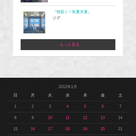
『朝凪ぐ / 朱夏氷菓』
ジグ
...もっと見る
2012年1月
日
月
火
水
木
金
土
1
2
3
4
5
6
7
8
9
10
11
12
13
14
15
16
17
18
19
20
21