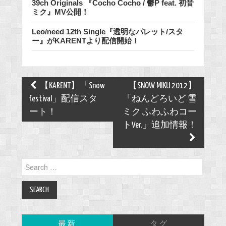
39ch Originals 『Cocho Cocho / 鬱P feat. 初音
ミク』MV公開！
Leo/need 12th Single『透明なパレット/スタ
ー』がKARENTより配信開始！
Post
【KARENT】「Snow
【SNOW MIKU 2012】
navigation
festival」配信スタ
「ねんどろいど 雪
ート！
ミク ふわふわコー
トVer.」追加情報！
Search
for:
最新
タグ