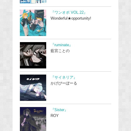
『ワンオポ VOL.22』
Wonderful★opportunity!
『ruminate』
藍宮ことの
『サイネリア』
かげぴーぼーる
『Sister』
ROY