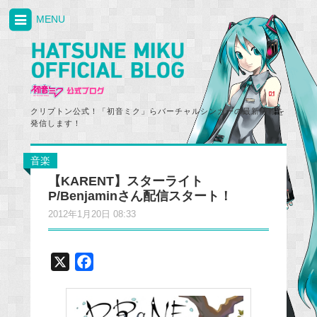
MENU
クリプトン公式！「初音ミク」らバーチャルシンガーの最新情報を
発信します！
音楽
【KARENT】スターライト
P/Benjaminさん配信スタート！
2012年1月20日 08:33
X
F
a
c
e