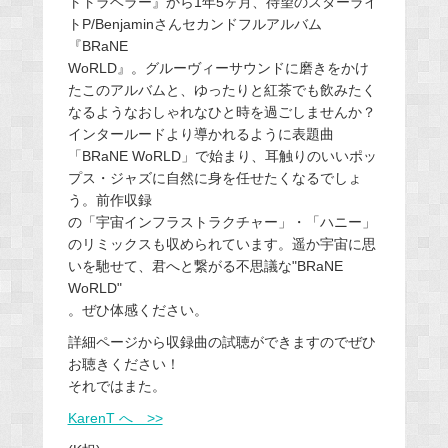
トトラベラー』から1年5ヶ月、待望のスターライ
トP/Benjaminさんセカンドフルアルバム
『BRaNE
WoRLD』。グルーヴィーサウンドに磨きをかけ
たこのアルバムと、ゆったりと紅茶でも飲みたく
なるようなおしゃれなひと時を過ごしませんか？
インタールードより導かれるように表題曲
「BRaNE WoRLD」で始まり、耳触りのいいポッ
プス・ジャズに自然に身を任せたくなるでしょ
う。前作収録
の「宇宙インフラストラクチャー」・「ハニー」
のリミックスも収められています。遥か宇宙に思
いを馳せて、君へと繋がる不思議な"BRaNE
WoRLD"
。ぜひ体感ください。
詳細ページから収録曲の試聴ができますのでぜひ
お聴きください！
それではまた。
KarenT へ >>