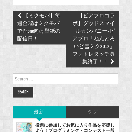
Post
【ミクモバ】毎
【ピアプロコラ
navigation
週金曜はミクモバ
ボ】グッドスマイ
でiPhone向け壁紙の
ルカンパニー×ピ
配信日！
アプロ「ねんどろ
いど雪ミク2012」
フォトレタッチ募
集終了！！
Search
for:
最新
タグ
投票に参加してお気に入り作品を応援し
よう！プログラミング・コンテスト一般