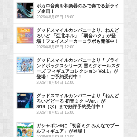
ボカロ音楽を和楽器のみで奏でる新ライ
ブ企画！
2026年8月05日 18:00
グッドスマイルカンパニーより、ねんど
ろいど 「亞北ネル」「弱音ハク」が登
場！フェイスメーカーコラボも開催中！
2026年8月05日 12:00
グッドスマイルカンパニーより「ブライ
ンドボックスシリーズ 雪ミクオールスタ
ーズ フィギュアコレクション Vol.1」が
登場！ご予約受付中！
2026年8月04日 12:00
グッドスマイルカンパニーより「ねんど
ろいどどーる 初音ミク ∞Ver.」が
8/19（水）まで好評予約受付中！
2026年8月03日 15:00
ガシャポン®に「初音ミク みんなでプー
ルフィギュア」が登場！
2026年8月03日 12:00