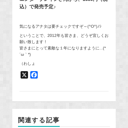
込）で発売予定♪
気になるアナタは要チェックですぞ～(^O^)ﾉｼ
ということで、2012年も皆さま、どうぞ宜しくお
願い致します！
皆さまにとって素敵な１年になりますように...(*
´ω｀*)
（わしょ
X
F
a
c
e
b
o
関連する記事
o
k