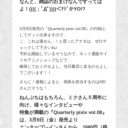
なんと、雑誌のおまけなんですってば
よ！((((；ﾟДﾟ))))＜ﾏｼﾞかYO!?
3月9日発売の『Quarterly pixiv vol.08』の付録と
してゲット出来ますので、
こ、これは逃せん...！と思ったアナタは、ぜひチ
ェックして下さいね♪
予約も開始しているそうなので、ネット通販サイ
トやアニメショップなどで
確保しておくのもよし、当日書店に走るのもよし
でございます！！
さらに！速報によると、表紙を担当するのはKEI
さんだそうな！
ねんぷちはもちろん、ミクさん５周年に
向け、様々なインタビューや
特集が満載の『Quarterly pixiv vol.08』
は、3月9日（金）発売より
エンターブレインさんから、1680円（税