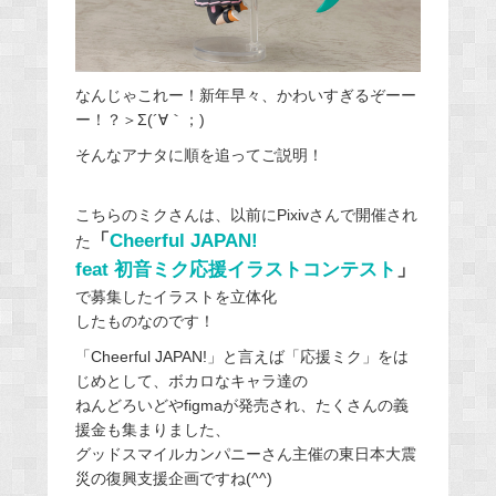
なんじゃこれー！新年早々、かわいすぎるぞーー
ー！？＞Σ(´∀｀；)
そんなアナタに順を追ってご説明！
こちらのミクさんは、以前にPixivさんで開催され
「
Cheerful JAPAN!
た
feat 初音ミク応援イラストコンテスト
」
で募集したイラストを立体化
したものなのです！
「Cheerful JAPAN!」と言えば「応援ミク」をは
じめとして、ボカロなキャラ達の
ねんどろいどやfigmaが発売され、たくさんの義
援金も集まりました、
グッドスマイルカンパニーさん主催の東日本大震
災の復興支援企画ですね(^^)