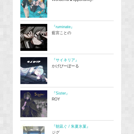
『ruminate』
藍宮ことの
『サイネリア』
かげぴーぼーる
『Sister』
ROY
『朝凪ぐ / 朱夏氷菓』
ジグ