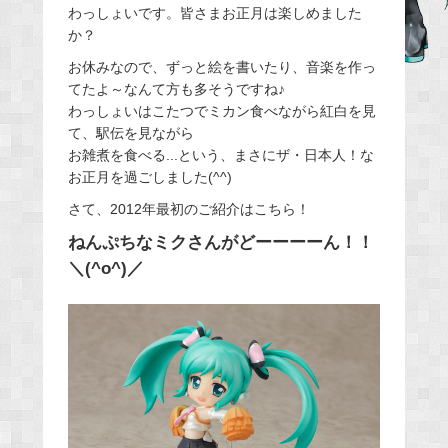
わっしょいです。皆さまお正月は楽しめました
e
か？
b
お休みなので、ずっと絵を書いたり、音楽を作っ
o
てたよ～なんて方も多そうですね♪
o
わっしょいはこたつでミカン食べながら紅白を見
k
て、駅伝を見ながら
お雑煮を食べる...という、まさにザ・日本人！な
お正月を過ごしました(^^)
さて、2012年最初のご紹介はこちら！
ねんぷちなミクさんがどーーーーん！！
＼(^o^)／