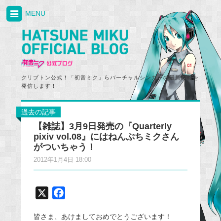
MENU
クリプトン公式！「初音ミク」らバーチャルシンガーの最新情報を
発信します！
過去の記事
【雑誌】3月9日発売の『Quarterly
pixiv vol.08』にはねんぷちミクさん
がついちゃう！
2012年1月4日 18:00
X
F
a
皆さま、あけましておめでとうございます！
c