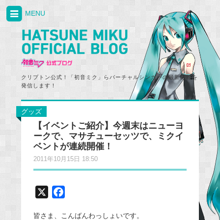
MENU
クリプトン公式！「初音ミク」らバーチャルシンガーの最新情報を
発信します！
グッズ
【イベントご紹介】今週末はニューヨ
ークで、マサチューセッツで、ミクイ
ベントが連続開催！
2011年10月15日 18:50
X
F
a
皆さま、こんばんわっしょいです。
c