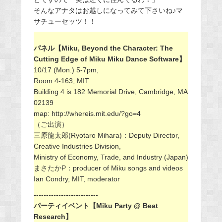
そんなアナタはお越しになってみて下さいね♪マ
サチューセッツ！！
パネル【Miku, Beyond the Character: The
Cutting Edge of Miku Miku Dance Software】
10/17 (Mon.) 5-7pm,
Room 4-163, MIT
Building 4 is 182 Memorial Drive, Cambridge, MA
02139
map: http://whereis.mit.edu/?go=4
（ご出演）
三原龍太郎(Ryotaro Mihara)：Deputy Director,
Creative Industries Division,
Ministry of Economy, Trade, and Industry (Japan)
まさたかP：producer of Miku songs and videos
Ian Condry, MIT, moderator
--------------------------
パーティイベント【Miku Party @ Beat
Research】