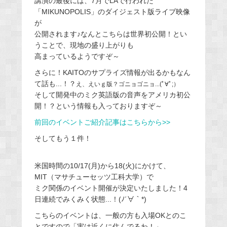
講演の最後には、7月でLAで行われた
「MIKUNOPOLIS」のダイジェスト版ライブ映像
が
公開されます♪なんとこちらは世界初公開！とい
うことで、現地の盛り上がりも
高まっているようですぞ～
さらに！KAITOのサプライズ情報が出るかもなん
て話も...！？
え、えいｇ版？ゴニョゴニョ...(ﾟ∀ﾟ;）
そして開発中のミク英語版の音声をアメリカ初公
開！？という情報も入っておりますぞ～
前回のイベントご紹介記事はこちらから>>
そしてもう１件！
米国時間の10/17(月)から18(火)にかけて、
MIT（マサチューセッツ工科大学）で
ミク関係のイベント開催が決定いたしました！4
日連続でみくみく状態...！(ﾉ´∀｀*)
こちらのイベントは、一般の方も入場OKとのこ
とですので「実は近くに住んでるわ！」