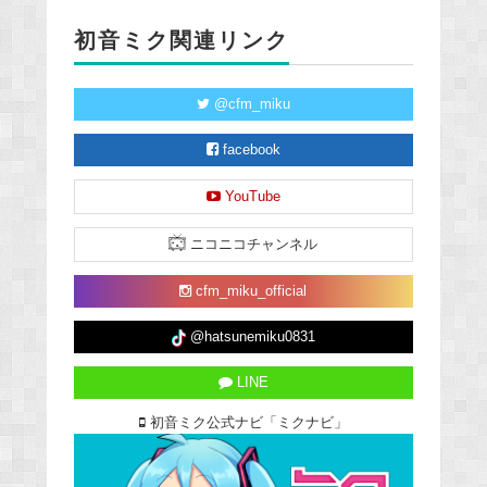
初音ミク関連リンク
@cfm_miku
facebook
YouTube
ニコニコチャンネル
cfm_miku_official
@hatsunemiku0831
LINE
初音ミク公式ナビ「ミクナビ」