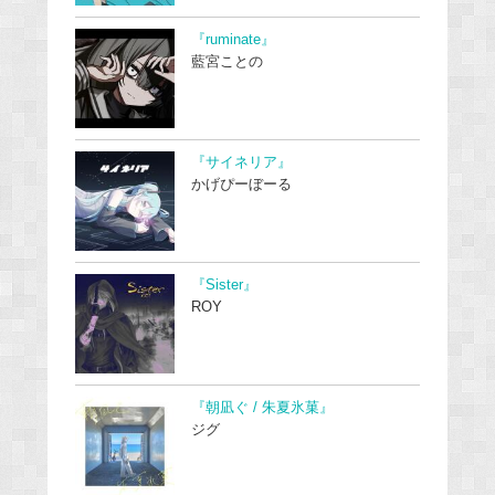
『ruminate』
藍宮ことの
『サイネリア』
かげぴーぼーる
『Sister』
ROY
『朝凪ぐ / 朱夏氷菓』
ジグ