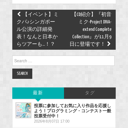
Post
【イベント】ミ
【CD紹介】『初音
navigation
クパ♪シンガポー
ミク-Project DIVA-
ル公演の詳細発
extend Complete
表！なんと日本か
Collection』が11月9
らツアーも...！？
日に登場です！
Search
for:
最新
タグ
投票に参加してお気に入り作品を応援し
よう！プログラミング・コンテスト一般
投票受付中！
2026年8月07日 17:00