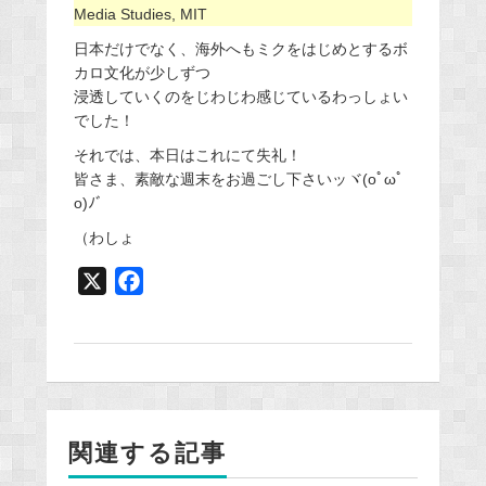
Media Studies, MIT
日本だけでなく、海外へもミクをはじめとするボ
カロ文化が少しずつ
浸透していくのをじわじわ感じているわっしょい
でした！
それでは、本日はこれにて失礼！
皆さま、素敵な週末をお過ごし下さいッヾ(oﾟωﾟ
o)ﾉﾞ
（わしょ
X
F
a
c
e
b
o
関連する記事
o
k