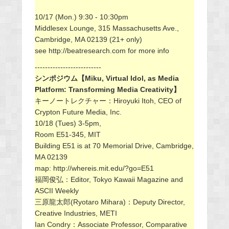
10/17 (Mon.) 9:30 - 10:30pm
Middlesex Lounge, 315 Massachusetts Ave.,
Cambridge, MA 02139 (21+ only)
see http://beatresearch.com for more info
--------------------------
シンポジウム【Miku, Virtual Idol, as Media
Platform: Transforming Media Creativity】
キーノートレクチャー：Hiroyuki Itoh, CEO of
Crypton Future Media, Inc.
10/18 (Tues) 3-5pm,
Room E51-345, MIT
Building E51 is at 70 Memorial Drive, Cambridge,
MA 02139
map: http://whereis.mit.edu/?go=E51
福岡俊弘：Editor, Tokyo Kawaii Magazine and
ASCII Weekly
三原龍太郎(Ryotaro Mihara)：Deputy Director,
Creative Industries, METI
Ian Condry：Associate Professor, Comparative