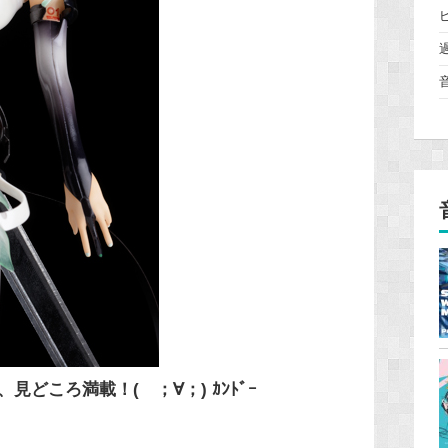
どころ満載！( ；∀；) ｶﾝﾄﾞｰ