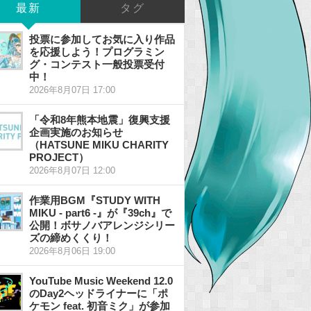
最新
タグ
投票に参加してお気に入り作品
を応援しよう！プログラミン
グ・コンテスト一般投票受付
中！
2026年8月07日 17:00
「令和8年熊本地震」復興支援
企画実施のお知らせ
（HATSUNE MIKU CHARITY
PROJECT）
2026年8月07日 12:00
作業用BGM『STUDY WITH
MIKU - part6 -』が『39ch』で
公開！ボサノバアレンジシリー
ズの締めくくり！
2026年8月06日 19:00
YouTube Music Weekend 12.0
のDay2ヘッドライナーに「ポ
ケモン feat. 初音ミク」が参加