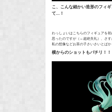
こ、こんな細かい造形のフィギ
て...！
わっしょいはこちらのフィギュアを初
思ったのですが（←超絶失礼）、さす
私の想像などお茶の子さいさいとばかりに
横からのショットもパチリ！！