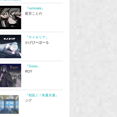
『ruminate』
藍宮ことの
『サイネリア』
かげぴーぼーる
『Sister』
ROY
『朝凪ぐ / 朱夏氷菓』
ジグ