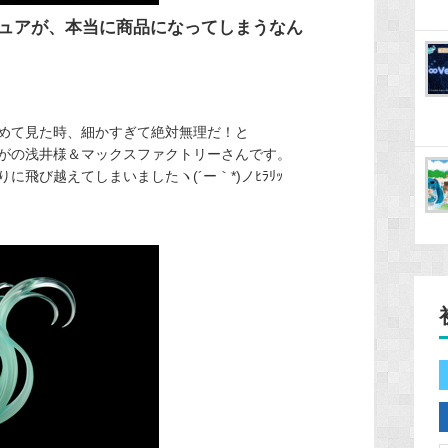
ュアが、本当に商品になってしまうなん
めて見た時、細かすぎて絶対無理だ！と
がの浅井様＆マックスファクトリーさんです。
飛び越えてしまいましたヽ(´ー｀*)ノﾋﾗﾘｯ