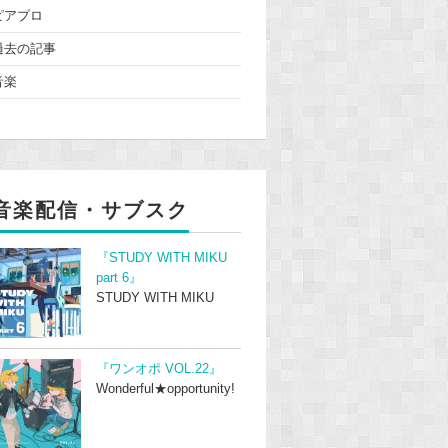
ピアプロ
過去の記事
音楽
音楽配信・サブスク
『STUDY WITH MIKU
part 6』
STUDY WITH MIKU
『ワンオポ VOL.22』
Wonderful★opportunity!