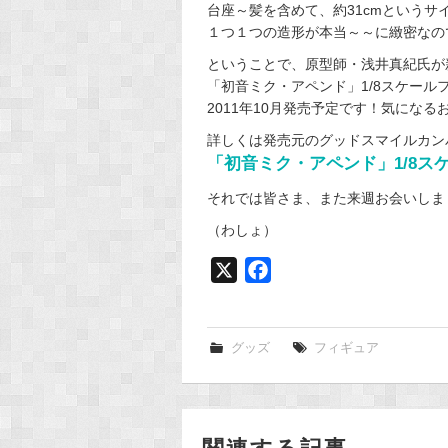
台座～髪を含めて、約31cmというサ
１つ１つの造形が本当～～に緻密なの
ということで、原型師・浅井真紀氏が
「初音ミク・アペンド」1/8スケー
2011年10月発売予定です！気になるお
詳しくは発売元のグッドスマイルカン
「初音ミク・アペンド」1/8ス
それでは皆さま、また来週お会いしま
（わしょ）
X
F
a
c
e
グッズ
フィギュア
b
o
o