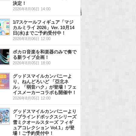
決定！
2026年8月06日 14:00
1/7スケールフィギュア「マジ
カルミライ 2026」Ver. 10月14
日(水)までご予約受付中！
2026年8月06日 12:00
ボカロ音楽を和楽器のみで奏で
る新ライブ企画！
2026年8月05日 18:00
グッドスマイルカンパニーよ
り、ねんどろいど 「亞北ネ
ル」「弱音ハク」が登場！フェ
イスメーカーコラボも開催中！
2026年8月05日 12:00
グッドスマイルカンパニーより
「ブラインドボックスシリーズ
雪ミクオールスターズ フィギ
ュアコレクション Vol.1」が登
場！ご予約受付中！