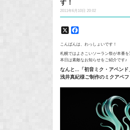
す！
2011年6月10日 20:02
X
F
a
こんばんは、わっしょいです！
c
e
札幌ではよさこいソーラン祭が本番を
本日は素敵なお知らせをご紹介です♪
b
o
なんと...「初音ミク・アペン
o
浅井真紀様ご制作のミクアペフ
k