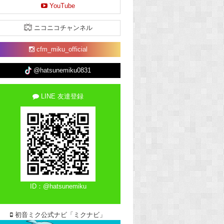
YouTube
ニコニコチャンネル
cfm_miku_official
@hatsunemiku0831
LINE 友達登録
ID：@hatsunemiku
初音ミク公式ナビ「ミクナビ」