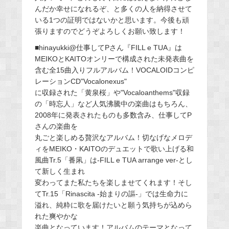
んだか幸せになれるぞ、と多くの人を納得させて
いる1つの証明ではないかと思います。今後も頑
張りますのでどうぞよろしくお願い致します！
■hinayukki@仕事してPさん『FILL e TUA』は
MEIKOとKAITOオンリーで構成された未発表曲を
含む全15曲入りフルアルバム！VOCALOIDコンピ
レーションCD"Vocalonexus"
に収録された「黄泉桜」や"Vocaloanthems"収録
の「時忘人」など人気沸騰中の楽曲はもちろん、
2008年に発表されたものも多数含み、仕事してP
さんの楽曲を
丸ごと楽しめる贅沢なアルバム！切なげなメロデ
ィをMEIKO・KAITOのデュエットで歌い上げる和
風曲Tr.5「番凩」は-FILL e TUA arrange ver-とし
て新しく生まれ
変わってまた私たちを楽しませてくれます！そし
てTr.15「Rinascita -始まりの謳-」では生命力に
溢れ、純粋に歌を届けたいと願う気持ちが込めら
れた爽やかな
楽曲となっています！アルバムのテーマとなって