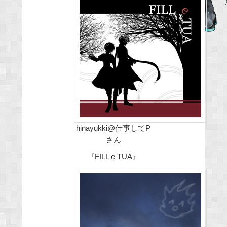
e
b
o
o
k
hinayukki@仕事してP
さん
『FILL e TUA』