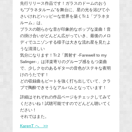
先行リリース作品です！ガラスのドームのおう
ち"プラネタルーム"を舞台に、星の光を浴びて小
さいけれどハッピーな世界を築くTr.1「プラネタ
ルーム」は、
ブラスの朗らかな音が印象的なポップな楽曲！音
の掛け合いがどんどん広がっていき、最後のメロ
ディでユニゾンする様子は大きな流れ星を見たよ
うな清清しい
気分になります！Tr.2「茜射す -Farewell to my
Salinger-」は洋楽寄りのグルーブ感をもつ楽曲
で、少しクセのあるギターの音色がステキな夜明
けのうたです！
どの収録曲もビートを強く打ち出していて、クラ
ブで陶酔できそうなアルバムとなっています！
詳細はそれぞれの作品ページをチェックしてみて
くださいね！試聴可能ですのでどんどん聴いてく
ださい！
それではまた。
KarenT へ >>