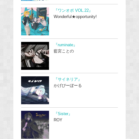
『ワンオポ VOL.22』
Wonderful★opportunity!
『ruminate』
藍宮ことの
『サイネリア』
かげぴーぼーる
『Sister』
ROY