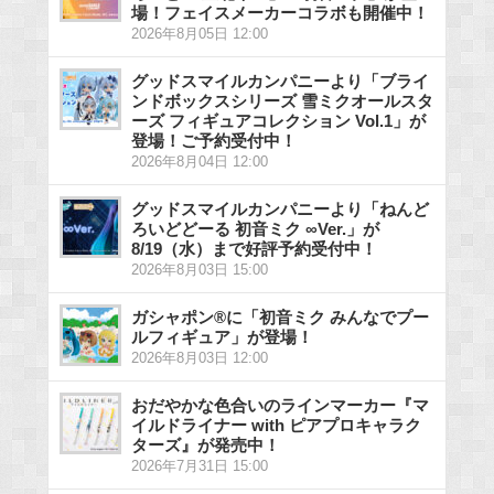
場！フェイスメーカーコラボも開催中！
2026年8月05日 12:00
グッドスマイルカンパニーより「ブライ
ンドボックスシリーズ 雪ミクオールスタ
ーズ フィギュアコレクション Vol.1」が
登場！ご予約受付中！
2026年8月04日 12:00
グッドスマイルカンパニーより「ねんど
ろいどどーる 初音ミク ∞Ver.」が
8/19（水）まで好評予約受付中！
2026年8月03日 15:00
ガシャポン®に「初音ミク みんなでプー
ルフィギュア」が登場！
2026年8月03日 12:00
おだやかな色合いのラインマーカー『マ
イルドライナー with ピアプロキャラク
ターズ』が発売中！
2026年7月31日 15:00