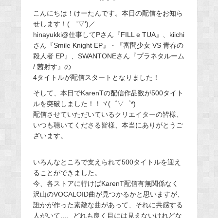
こんにちは！けーたんです。本日の配信をお知ら
せします！( '▽')／
hinayukki@仕事してPさん『FILL e TUA』、kiichi
さん『Smile Knight EP』・『審問少女 VS 青春の
殺人者 EP』、SWANTONEさん『プラネタルーム
/ 茜射す』の
4タイトルが配信スタートとなりました！
そして、本日でKarenTの配信作品数が500タイト
ルを突破しました！！ヾ(゜▽゜*)
配信させていただいているクリエイターの皆様、
いつも聴いてくださる皆様、本当にありがとうご
ざいます。
いろんなところで支えられて500タイトルを迎え
ることができました。
今、各ストアに行けばKarenT配信有無関係なく
沢山のVOCALOID曲が見つかるかと思いますが、
誰かが作った素敵な曲があって、それに共感する
人がいて...、どれも良く目には見えないけれどな