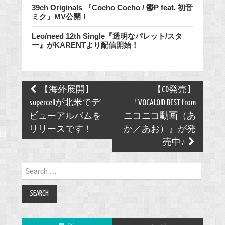
39ch Originals 『Cocho Cocho / 鬱P feat. 初音
ミク』MV公開！
Leo/need 12th Single『透明なパレット/スタ
ー』がKARENTより配信開始！
Post
【海外展開】
【CD発売】
navigation
supercellが北米でデ
『VOCALOID BEST from
ビューアルバムを
ニコニコ動画（あ
リリースです！
か／あお）』が発
売中♪
Search
for: