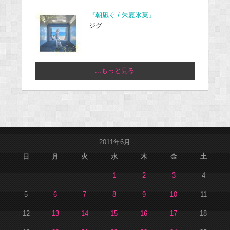
『朝凪ぐ / 朱夏氷菓』
ジグ
...もっと見る
2011年6月
日
月
火
水
木
金
土
1
2
3
4
5
6
7
8
9
10
11
12
13
14
15
16
17
18