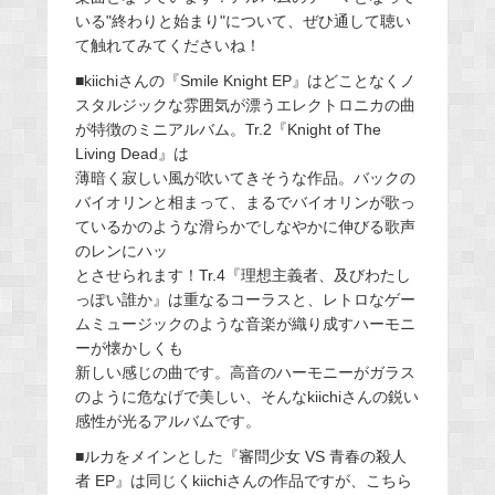
いる"終わりと始まり"について、ぜひ通して聴い
て触れてみてくださいね！
■kiichiさんの『Smile Knight EP』はどことなくノ
スタルジックな雰囲気が漂うエレクトロニカの曲
が特徴のミニアルバム。Tr.2『Knight of The
Living Dead』は
薄暗く寂しい風が吹いてきそうな作品。バックの
バイオリンと相まって、まるでバイオリンが歌っ
ているかのような滑らかでしなやかに伸びる歌声
のレンにハッ
とさせられます！Tr.4『理想主義者、及びわたし
っぽい誰か』は重なるコーラスと、レトロなゲー
ムミュージックのような音楽が織り成すハーモニ
ーが懐かしくも
新しい感じの曲です。高音のハーモニーがガラス
のように危なげで美しい、そんなkiichiさんの鋭い
感性が光るアルバムです。
■ルカをメインとした『審問少女 VS 青春の殺人
者 EP』は同じくkiichiさんの作品ですが、こちら