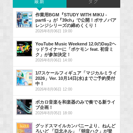
最新
タグ
作業用BGM『STUDY WITH MIKU -
part6 -』が『39ch』で公開！ボサノバア
レンジシリーズの締めくくり！
2026年8月06日 19:00
YouTube Music Weekend 12.0のDay2ヘ
ッドライナーに「ポケモン feat. 初音ミ
ク」が参加決定！
2026年8月06日 14:00
1/7スケールフィギュア「マジカルミライ
2026」Ver. 10月14日(水)までご予約受付
中！
2026年8月06日 12:00
ボカロ音楽を和楽器のみで奏でる新ライ
ブ企画！
2026年8月05日 18:00
グッドスマイルカンパニーより、ねんど
ろいど 「亞北ネル」「弱音ハク」が登