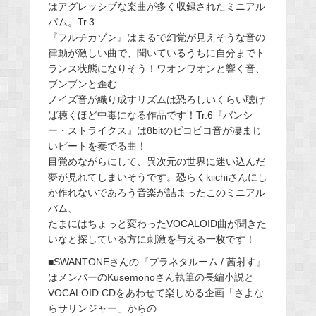
はアグレッシブな楽曲が多く収録されたミニアル
バム。Tr.3
『フルチカゾン』はまるで幻覚が見えそうな音の
律動が激しい曲で、聞いているうちに自分までト
ランス状態になりそう！ワオンワオンと響く音、
ブンブンと歪む
ノイズ音が織り成すリズムは恐ろしいくらい聴け
ば聴くほど中毒になる作品です！Tr.6『バンシ
ー・ストライクス』は8bitのピコピコ音が凄まじ
いビートを奏でる曲！
目覚めながらにして、異次元の世界に迷い込んだ
夢が見れてしまいそうです。恐らくkiichiさんにし
か作れないであろう音楽が詰まったこのミニアル
バム、
たまにはちょっと変わったVOCALOID曲が聞きた
いなと探している方に刺激を与える一枚です！
■SWANTONEさんの『プラネタルーム / 茜射す』
はメンバーのKusemonoさん執筆の長編小説と
VOCALOID CDをあわせて楽しめる企画「さよな
らサリンジャー」からの