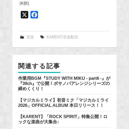
(K担)
X
F
a
c
e
音楽
KARENT/音楽配信
b
o
o
関連する記事
k
作業用BGM『STUDY WITH MIKU - part6 -』が
『39ch』で公開！ボサノバアレンジシリーズの
締めくくり！
【マジカルミライ】初音ミク「マジカルミライ
2026」OFFICIAL ALBUM 本日リリース！！
【KARENT】「ROCK SPIRIT」特集公開！ロ
ックな楽曲が大集合♪