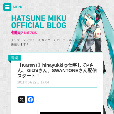
MENU
クリプトン公式！「初音ミク」らバーチャルシンガーの最新情報を
発信します！
音楽
【KarenT】hinayukki@仕事してPさ
ん、kiichiさん、SWANTONEさん配信
スタート！
2011年6月22日 17:04
X
F
a
c