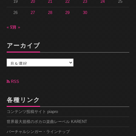
19
20
21
22
23
24
25
26
27
28
29
30
« 5月
7月 »
アーカイブ
ア
ー
カ
イ
ブ
RSS
各種リンク
コンテンツ投稿サイト piapro
世界最大規模のボカロ楽曲レーベル KARENT
バーチャルシンガー・ラインナップ