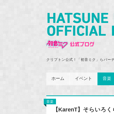
クリプトン公式！「初音ミク」らバー
ホーム
イベント
音楽
音楽
【KarenT】そらい