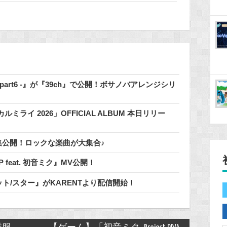
 - part6 -』が『39ch』で公開！ボサノバアレンジシリ
イ 2026」OFFICIAL ALBUM 本日リリー
」特集公開！ロックな楽曲が大集合♪
 / 鬱P feat. 初音ミク』MV公開！
明なパレット/スター』がKARENTより配信開始！