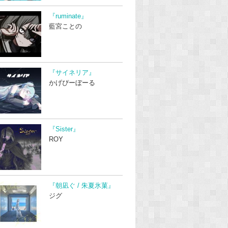
『ruminate』
藍宮ことの
『サイネリア』
かげぴーぼーる
『Sister』
ROY
『朝凪ぐ / 朱夏氷菓』
ジグ