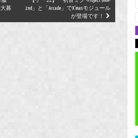
洋服
【ゲーム】「初音ミク -Project DIVA-
を大募
2nd」と「Arcade」でX'masモジュール
が登場です！