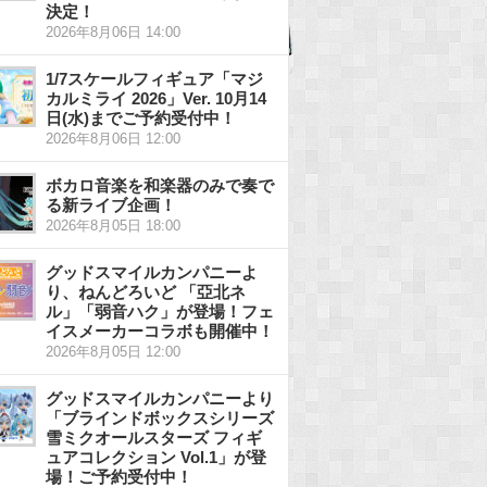
決定！
2026年8月06日 14:00
1/7スケールフィギュア「マジ
カルミライ 2026」Ver. 10月14
日(水)までご予約受付中！
2026年8月06日 12:00
ボカロ音楽を和楽器のみで奏で
る新ライブ企画！
2026年8月05日 18:00
グッドスマイルカンパニーよ
り、ねんどろいど 「亞北ネ
ル」「弱音ハク」が登場！フェ
イスメーカーコラボも開催中！
2026年8月05日 12:00
グッドスマイルカンパニーより
「ブラインドボックスシリーズ
雪ミクオールスターズ フィギ
ュアコレクション Vol.1」が登
場！ご予約受付中！