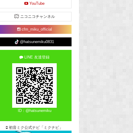
YouTube
ニコニコチャンネル
cfm_miku_official
@hatsunemiku0831
LINE 友達登録
ID：@hatsunemiku
初音ミク公式ナビ「ミクナビ」