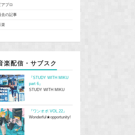
ピアプロ
過去の記事
音楽
音楽配信・サブスク
『STUDY WITH MIKU
part 6』
STUDY WITH MIKU
『ワンオポ VOL.22』
Wonderful★opportunity!