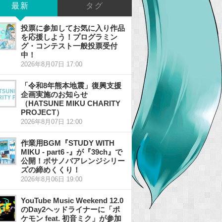
最新
タグ
投票に参加してお気に入り作品
を応援しよう！プログラミン
グ・コンテスト一般投票受付
中！
2026年8月07日 17:00
「令和8年熊本地震」復興支援
企画実施のお知らせ
（HATSUNE MIKU CHARITY
PROJECT）
2026年8月07日 12:00
作業用BGM『STUDY WITH
MIKU - part6 -』が『39ch』で
公開！ボサノバアレンジシリー
ズの締めくくり！
2026年8月06日 19:00
YouTube Music Weekend 12.0
のDay2ヘッドライナーに「ポ
ケモン feat. 初音ミク」が参加