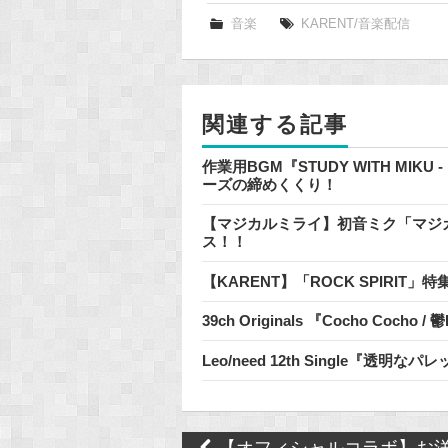
e
音楽
KARENT/音楽配信
b
o
o
関連する記事
k
作業用BGM『STUDY WITH MIKU
ーズの締めくくり！
【マジカルミライ】初音ミク「マジカルミラ
ス！！
【KARENT】「ROCK SPIRIT
39ch Originals 『Cocho Cocho
Leo/need 12th Single『透
Post