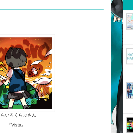
そらいろくらぶさん
『Vista』