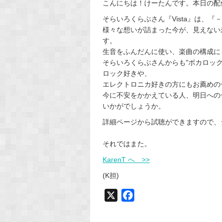
こんにちは！けーたんです。本日の配
そらいろくらぶさん『Vista』は、
様々な想いが詰まった今が、見えない
す。
生音をふんだんに使い、楽曲の構成に
そらいろくらぶさんからも"ボカロッ
ロック好きや、
エレクトロニカ好きの方にもお薦めの
今に不安をかかえている人、明日への
いかがでしょうか。
詳細ページから試聴ができますので、
それではまた。
KarenT へ >>
(K担)
X
F
a
c