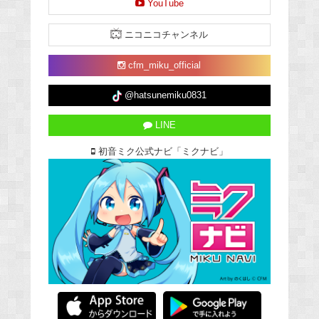
YouTube
ニコニコチャンネル
cfm_miku_official
@hatsunemiku0831
LINE
初音ミク公式ナビ「ミクナビ」