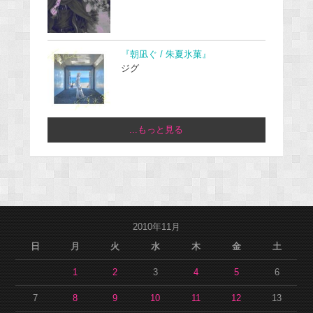
『朝凪ぐ / 朱夏氷菓』
ジグ
...もっと見る
2010年11月
日
月
火
水
木
金
土
1
2
3
4
5
6
7
8
9
10
11
12
13