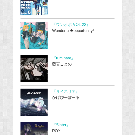
『ワンオポ VOL.22』
Wonderful★opportunity!
『ruminate』
藍宮ことの
『サイネリア』
かげぴーぼーる
『Sister』
ROY