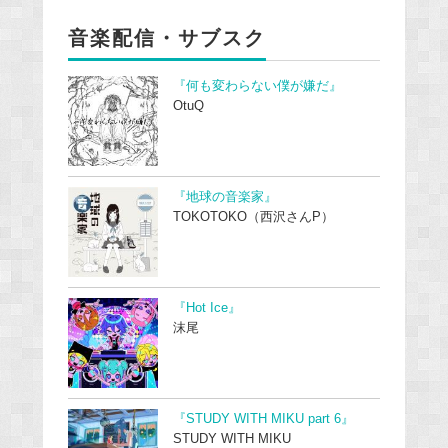
音楽配信・サブスク
『何も変わらない僕が嫌だ』
OtuQ
『地球の音楽家』
TOKOTOKO（西沢さんP）
『Hot Ice』
沫尾
『STUDY WITH MIKU part 6』
STUDY WITH MIKU