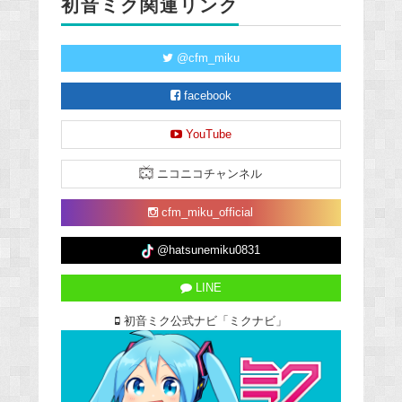
初音ミク関連リンク
@cfm_miku
facebook
YouTube
ニコニコチャンネル
cfm_miku_official
@hatsunemiku0831
LINE
初音ミク公式ナビ「ミクナビ」