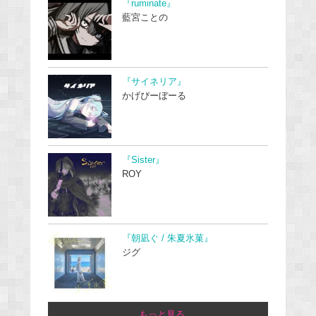
『ruminate』
藍宮ことの
『サイネリア』
かげぴーぼーる
『Sister』
ROY
『朝凪ぐ / 朱夏氷菓』
ジグ
...もっと見る