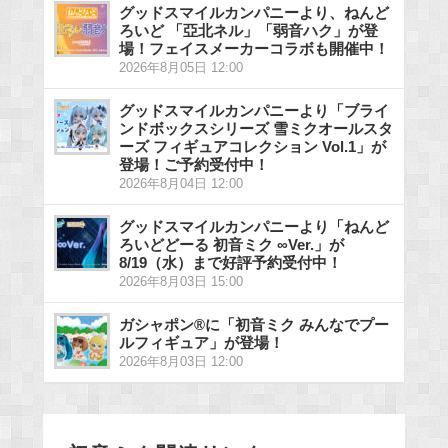
グッドスマイルカンパニーより、ねんど
ろいど 「亞北ネル」「弱音ハク」が登
場！フェイスメーカーコラボも開催中！
2026年8月05日 12:00
グッドスマイルカンパニーより「ブライ
ンドボックスシリーズ 雪ミクオールスタ
ーズ フィギュアコレクション Vol.1」が
登場！ご予約受付中！
2026年8月04日 12:00
グッドスマイルカンパニーより「ねんど
ろいどどーる 初音ミク ∞Ver.」が
8/19（水）まで好評予約受付中！
2026年8月03日 15:00
ガシャポン®に「初音ミク みんなでプー
ルフィギュア」が登場！
2026年8月03日 12:00