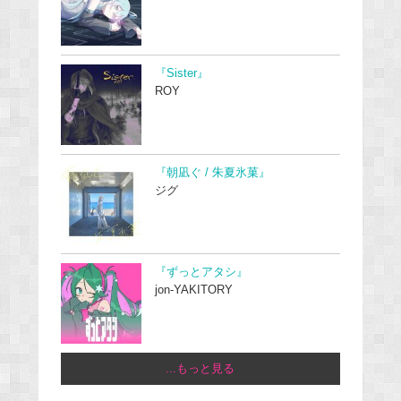
『Sister』
ROY
『朝凪ぐ / 朱夏氷菓』
ジグ
『ずっとアタシ』
jon-YAKITORY
...もっと見る