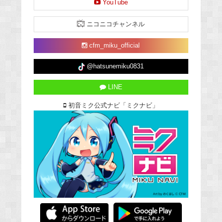
YouTube
ニコニコチャンネル
cfm_miku_official
@hatsunemiku0831
LINE
初音ミク公式ナビ「ミクナビ」