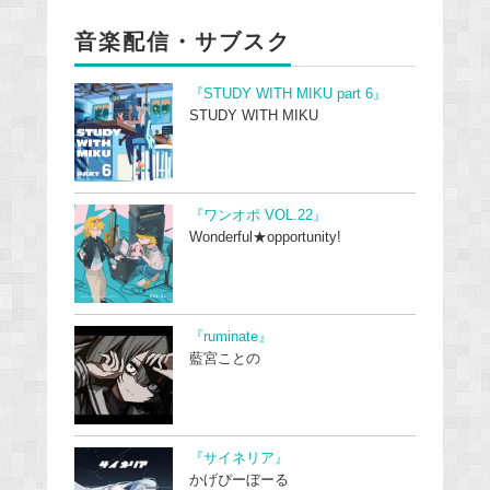
音楽配信・サブスク
『STUDY WITH MIKU part 6』
STUDY WITH MIKU
『ワンオポ VOL.22』
Wonderful★opportunity!
『ruminate』
藍宮ことの
『サイネリア』
かげぴーぼーる