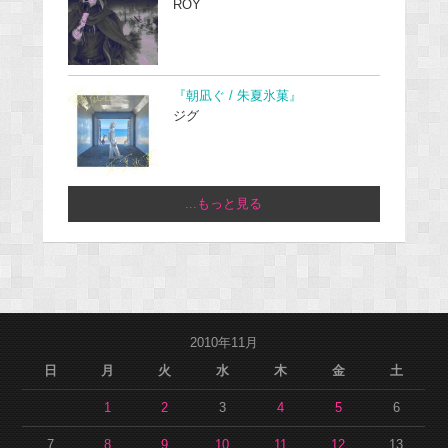
ROY
『朝凪ぐ / 朱夏氷菓』
ジグ
...もっと見る
2010年11月
日
月
火
水
木
金
土
1
2
3
4
5
6
7
8
9
10
11
12
13