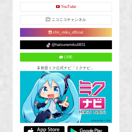
YouTube
ニコニコチャンネル
cfm_miku_official
@hatsunemiku0831
LINE
初音ミク公式ナビ「ミクナビ」