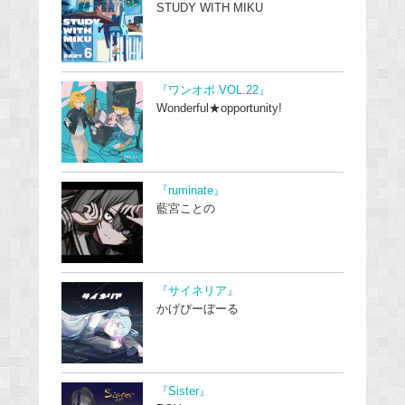
STUDY WITH MIKU
『ワンオポ VOL.22』
Wonderful★opportunity!
『ruminate』
藍宮ことの
『サイネリア』
かげぴーぼーる
『Sister』