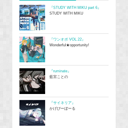
『STUDY WITH MIKU part 6』
STUDY WITH MIKU
『ワンオポ VOL.22』
Wonderful★opportunity!
『ruminate』
藍宮ことの
『サイネリア』
かげぴーぼーる