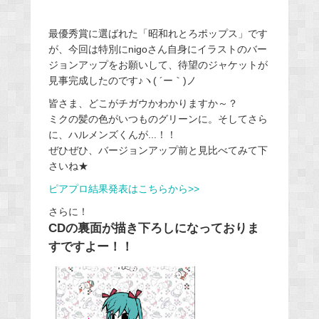
最優秀賞に選ばれた「昭和れとろポップス」です
が、今回は特別にnigoさん自身にイラストのバー
ジョンアップをお願いして、待望のジャケットが
見事完成したのです♪ヽ( ´ー｀)ノ
皆さま、どこがチガウかわかりますか～？
ミクの髪の色がいつものグリーンに。そしてさら
に、ハルメンズくんが...！！
ぜひぜひ、バージョンアップ前と見比べてみて下
さいね★
ピアプロ結果発表はこちらから>>
さらに！
CDの裏面が描き下ろしになっておりま
すですよー！！