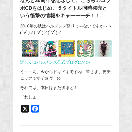
なんと30周年を記念して、こちらのコラ
ボCDをはじめ、５タイトル同時発売と
いう衝撃の情報をキャーーーチ！！
2010年の秋はハルメンズ祭りじゃないですか～ヽ
(ﾟ∀ﾟ)メ(ﾟ∀ﾟ)メ(ﾟ∀ﾟ)ノ
詳しくはハルメンズ公式ブログにて≫
う～～ん、今からドキドキですね！皆さま、要チ
ェックですぞo(´∀｀)o
それでは、本日はまた後ほど！
（わしょ
X
F
a
c
e