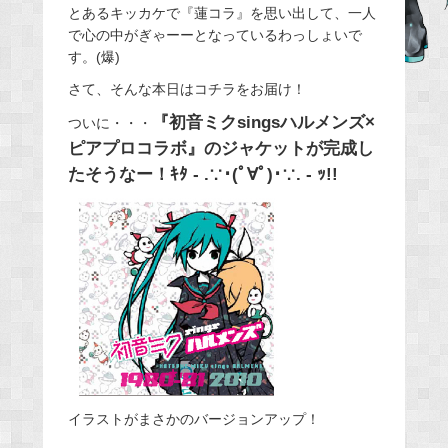
とあるキッカケで『蓮コラ』を思い出して、一人
e
で心の中がぎゃーーとなっているわっしょいで
b
す。(爆)
o
さて、そんな本日はコチラをお届け！
o
『初音ミクsingsハルメンズ×
ついに・・・
k
ピアプロコラボ』のジャケットが完成し
たそうなー！ｷﾀ - .∵･(ﾟ∀ﾟ)･∵. - ｯ!!
イラストがまさかのバージョンアップ！