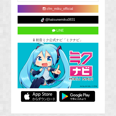
cfm_miku_official
@hatsunemiku0831
LINE
初音ミク公式ナビ「ミクナビ」