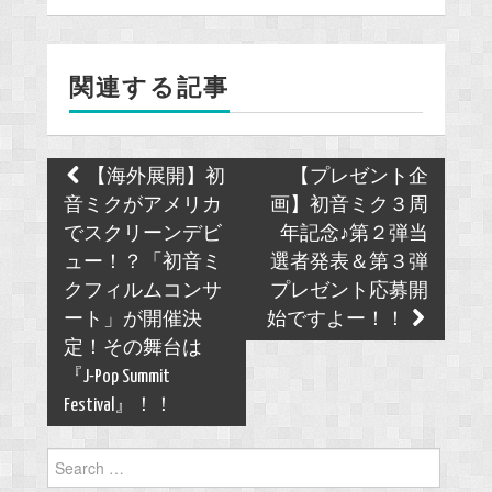
b
o
関連する記事
o
k
Post
【海外展開】初
【プレゼント企
navigation
音ミクがアメリカ
画】初音ミク３周
でスクリーンデビ
年記念♪第２弾当
ュー！？「初音ミ
選者発表＆第３弾
クフィルムコンサ
プレゼント応募開
ート」が開催決
始ですよー！！
定！その舞台は
『J-Pop Summit
Festival』！！
Search
for: