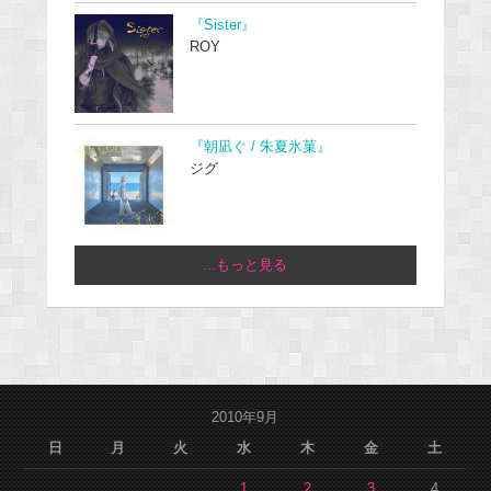
『Sister』
ROY
『朝凪ぐ / 朱夏氷菓』
ジグ
...もっと見る
2010年9月
日
月
火
水
木
金
土
1
2
3
4