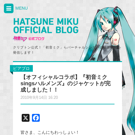
MENU
クリプトン公式！「初音ミク」らバーチャルシンガーの最新情報を
発信します！
ピアプロ
【オフィシャルコラボ】『初音ミク
singsハルメンズ』のジャケットが完
成しました！！
2010年9月14日 16:20
X
F
a
皆さま、こんにちわっしょい！
c