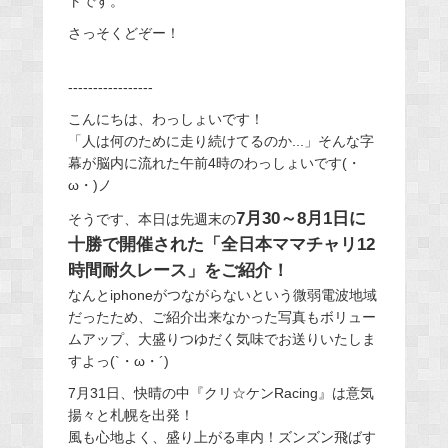
トです。
さっそくどぞー！
-----------------
こんにちは、わっしょいです！
「人は何のために走り続けてるのか...」そんな字
幕が脳内に流れた午前4時のわっしょいです(・
ω・)ノ
7月30～8月1日に
そうです、本日は先週末の
十勝で開催された「全日本ママチャリ12
時間耐久レース」をご紹介！
なんとiphoneがつながらないという微弱電波地域
だったため、ご紹介出来なかった写真もボリュー
ムアップ、大盛りつゆだく気味でお送りいたしま
すよっ(`・ω・´)
7月31日、快晴の中『クリ☆ケンRacing』は意気
揚々と札幌を出発！
風も心地よく、盛り上がる車内！ズンズン飛ばす