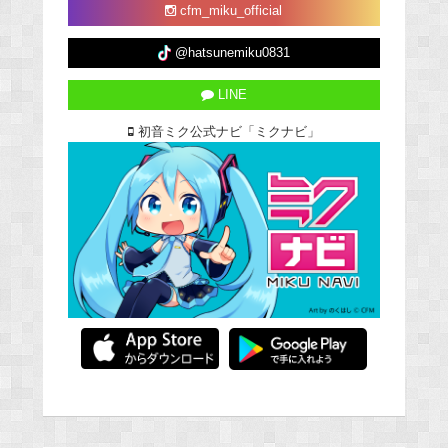
cfm_miku_official
@hatsunemiku0831
LINE
初音ミク公式ナビ「ミクナビ」