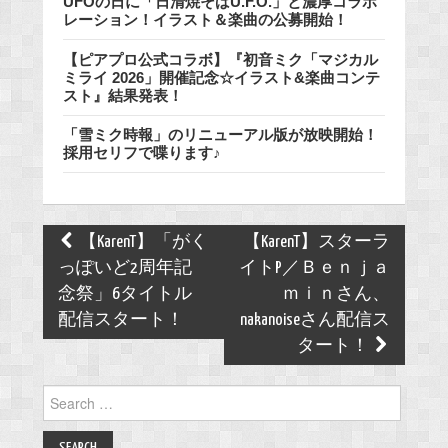
UFOの日に「日清焼そばU.F.O.」と濃厚コラボ
レーション！イラスト＆楽曲の公募開始！
【ピアプロ公式コラボ】『初音ミク「マジカル
ミライ 2026」開催記念☆イラスト&楽曲コンテ
スト』結果発表！
「雪ミク時報」のリニューアル版が放映開始！
採用セリフで喋ります♪
Post
【KarenT】「がく
【KarenT】スターラ
navigation
っぽいど2周年記
イトP／Ｂｅｎｊａ
念祭」6タイトル
ｍｉｎさん、
配信スタート！
nakanoiseさん配信ス
タート！
Search
for: