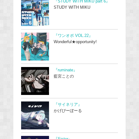
『STUDY WITH MIKU part 6』
STUDY WITH MIKU
『ワンオポ VOL.22』
Wonderful★opportunity!
『ruminate』
藍宮ことの
『サイネリア』
かげぴーぼーる
『Sister』