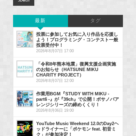
最新
タグ
投票に参加してお気に入り作品を応援し
よう！プログラミング・コンテスト一般
投票受付中！
2026年8月07日 17:00
「令和8年熊本地震」復興支援企画実施
のお知らせ（HATSUNE MIKU
CHARITY PROJECT）
2026年8月07日 12:00
作業用BGM『STUDY WITH MIKU -
part6 -』が『39ch』で公開！ボサノバア
レンジシリーズの締めくくり！
2026年8月06日 19:00
YouTube Music Weekend 12.0のDay2ヘ
ッドライナーに「ポケモン feat. 初音ミ
ク」が参加決定！