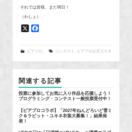
それでは皆様、また明日！
（わしょ）
X
F
a
c
e
ピアプロ
コンテスト
,
ピアプロ公式コラボ
b
o
o
関連する記事
k
投票に参加してお気に入り作品を応援しよう！
プログラミング・コンテスト一般投票受付中！
【ピアプロコラボ】「2027年ねんどろいど雪ミ
ク＆ラビット・ユキネ衣装大募集！」結果発
表！