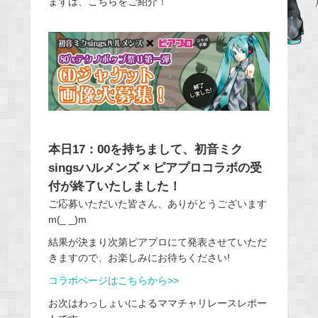
まずは、こちらをご紹介！
b
o
o
k
本日17：00を持ちまして、初音ミク
singsハルメンズ × ピアプロコラボの受
付が終了いたしました！
ご応募いただいた皆さん、ありがとうございます
m(_ _)m
結果が決まり次第ピアプロにて発表させていただ
きますので、お楽しみにお待ちください!
コラボページはこちらから>>
お次はわっしょいによるママチャリレースレポー