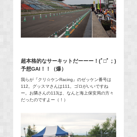
超本格的なサーキットだーーー！(ﾟ□ﾟ；)
予想GAI！！（爆）
我らが『クリ☆ケンRacing』のゼッケン番号は
112。グッスマさんは111。ゴロがいいですね
ー。お隣さんの113は、なんと海上保安局の方々
だったのですよー（！）