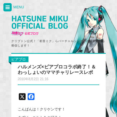
MENU
クリプトン公式！「初音ミク」らバーチャルシンガーの最新情報を
発信します！
ピアプロ
ハルメンズ×ピアプロコラボ終了！＆
わっしょいのママチャリレースレポ
2010年8月2日 21:16
X
F
a
こんばんは！クリケンです！
c
e