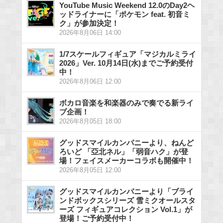
YouTube Music Weekend 12.0のDay2ヘ
ッドライナーに「ポケモン feat. 初音ミ
ク」が参加決定！
2026年8月06日 14:00
1/7スケールフィギュア「マジカルミライ
2026」Ver. 10月14日(水)までご予約受付
中！
2026年8月06日 12:00
ボカロ音楽を和楽器のみで奏でる新ライ
ブ企画！
2026年8月05日 18:00
グッドスマイルカンパニーより、ねんど
ろいど 「亞北ネル」「弱音ハク」が登
場！フェイスメーカーコラボも開催中！
2026年8月05日 12:00
グッドスマイルカンパニーより「ブライ
ンドボックスシリーズ 雪ミクオールスタ
ーズ フィギュアコレクション Vol.1」が
登場！ご予約受付中！