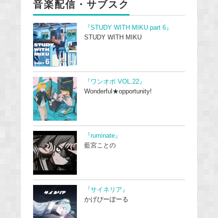
音楽配信・サブスク
『STUDY WITH MIKU part 6』
STUDY WITH MIKU
『ワンオポ VOL.22』
Wonderful★opportunity!
『ruminate』
藍宮ことの
『サイネリア』
かげぴーぼーる