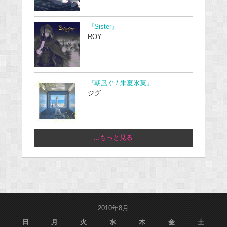
『Sister』
ROY
『朝凪ぐ / 朱夏氷菓』
ジグ
...もっと見る
2010年8月
日
月
火
水
木
金
土