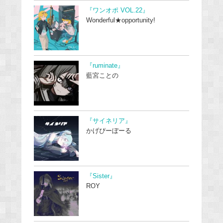
『ワンオポ VOL.22』
Wonderful★opportunity!
『ruminate』
藍宮ことの
『サイネリア』
かげぴーぼーる
『Sister』
ROY