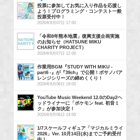
投票に参加してお気に入り作品を応援し
よう！プログラミング・コンテスト一般
投票受付中！
2026年8月07日 17:00
「令和8年熊本地震」復興支援企画実施
のお知らせ（HATSUNE MIKU
CHARITY PROJECT）
2026年8月07日 12:00
作業用BGM『STUDY WITH MIKU -
part6 -』が『39ch』で公開！ボサノバア
レンジシリーズの締めくくり！
2026年8月06日 19:00
YouTube Music Weekend 12.0のDay2ヘ
ッドライナーに「ポケモン feat. 初音ミ
ク」が参加決定！
2026年8月06日 14:00
1/7スケールフィギュア「マジカルミライ
2026」Ver. 10月14日(水)までご予約受付
中！