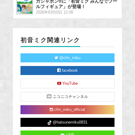
ガシャポン®に「初音ミク みんなでプー
ルフィギュア」が登場！
2026年8月03日 12:00
初音ミク関連リンク
@cfm_miku
facebook
YouTube
ニコニコチャンネル
cfm_miku_official
@hatsunemiku0831