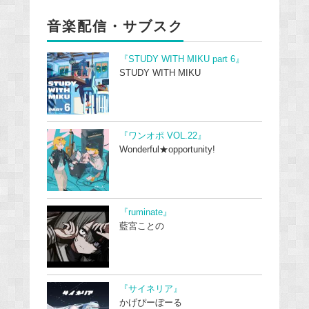
音楽配信・サブスク
『STUDY WITH MIKU part 6』
STUDY WITH MIKU
『ワンオポ VOL.22』
Wonderful★opportunity!
『ruminate』
藍宮ことの
『サイネリア』
かげぴーぼーる