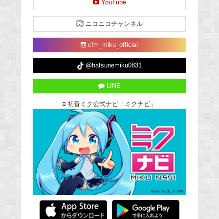
YouTube
ニコニコチャンネル
cfm_miku_official
@hatsunemiku0831
LINE
初音ミク公式ナビ「ミクナビ」