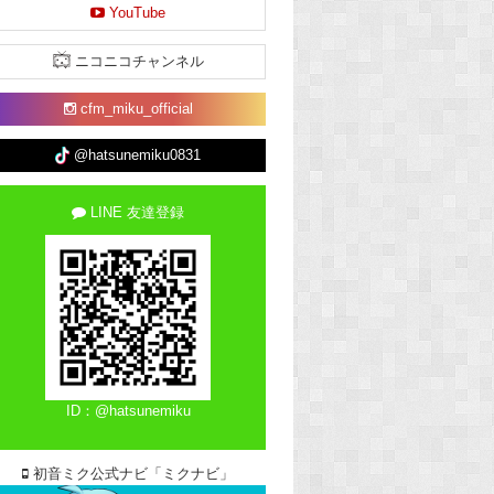
YouTube
ニコニコチャンネル
cfm_miku_official
@hatsunemiku0831
LINE 友達登録
ID：@hatsunemiku
初音ミク公式ナビ「ミクナビ」