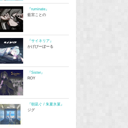
『ruminate』
藍宮ことの
『サイネリア』
かげぴーぼーる
『Sister』
ROY
『朝凪ぐ / 朱夏氷菓』
ジグ