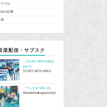
ピアプロ
過去の記事
音楽
音楽配信・サブスク
『STUDY WITH MIKU
part 6』
STUDY WITH MIKU
『ワンオポ VOL.22』
Wonderful★opportunity!