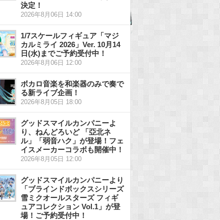
決定！
2026年8月06日 14:00
1/7スケールフィギュア「マジ
カルミライ 2026」Ver. 10月14
日(水)までご予約受付中！
2026年8月06日 12:00
ボカロ音楽を和楽器のみで奏で
る新ライブ企画！
2026年8月05日 18:00
グッドスマイルカンパニーよ
り、ねんどろいど 「亞北ネ
ル」「弱音ハク」が登場！フェ
イスメーカーコラボも開催中！
2026年8月05日 12:00
グッドスマイルカンパニーより
「ブラインドボックスシリーズ
雪ミクオールスターズ フィギ
ュアコレクション Vol.1」が登
場！ご予約受付中！