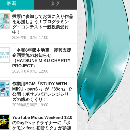
最新
タグ
投票に参加してお気に入り作品
を応援しよう！プログラミン
グ・コンテスト一般投票受付
中！
2026年8月07日 17:00
「令和8年熊本地震」復興支援
企画実施のお知らせ
（HATSUNE MIKU CHARITY
PROJECT）
2026年8月07日 12:00
作業用BGM『STUDY WITH
MIKU - part6 -』が『39ch』で
公開！ボサノバアレンジシリー
ズの締めくくり！
2026年8月06日 19:00
YouTube Music Weekend 12.0
のDay2ヘッドライナーに「ポ
ケモン feat. 初音ミク」が参加