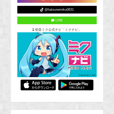
@hatsunemiku0831
LINE
初音ミク公式ナビ「ミクナビ」