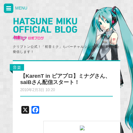
MENU
クリプトン公式！「初音ミク」らバーチャルシンガーの最新情報を
発信します！
音楽
【KarenT in ピアプロ】ミナグさん、
saiBさん配信スタート！
2010年2月3日 10:20
X
F
a
c
e