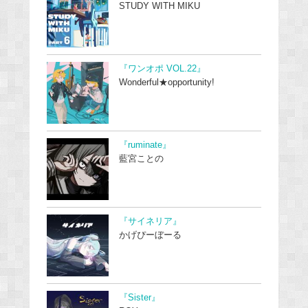
STUDY WITH MIKU
『ワンオポ VOL.22』
Wonderful★opportunity!
『ruminate』
藍宮ことの
『サイネリア』
かげぴーぼーる
『Sister』