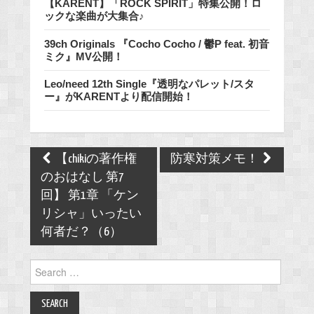
【KARENT】「ROCK SPIRIT」特集公開！ロ
ックな楽曲が大集合♪
39ch Originals 『Cocho Cocho / 鬱P feat. 初音
ミク』MV公開！
Leo/need 12th Single『透明なパレット/スタ
ー』がKARENTより配信開始！
Post
【chikiの著作権
防寒対策メモ！
navigation
のおはなし 第7
回】 第1章 「ケン
リシャ」いったい
何者だ？（6）
Search
for: