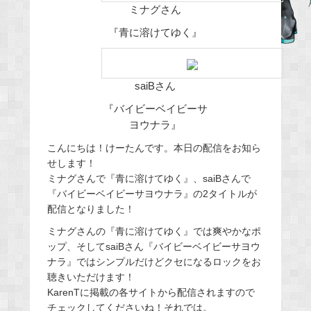
ミナグさん
b
『青に溶けてゆく』
o
o
k
saiBさん
『バイビーベイビーサ
ヨウナラ』
こんにちは！けーたんです。本日の配信をお知ら
せします！
ミナグさんで『青に溶けてゆく』、saiBさんで
『バイビーベイビーサヨウナラ』の2タイトルが
配信となりました！
ミナグさんの『青に溶けてゆく』では爽やかなポ
ップ、そしてsaiBさん『バイビーベイビーサヨウ
ナラ』ではシンプルだけどクセになるロックをお
聴きいただけます！
KarenTに掲載の各サイトから配信されますので
チェックしてくださいね！それでは。