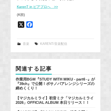
KarenT in ピアプロへ >>
(K担)
X
F
a
c
e
音楽
KARENT/音楽配信
b
o
o
関連する記事
k
作業用BGM『STUDY WITH MIKU - part6 -』が
『39ch』で公開！ボサノバアレンジシリーズの
締めくくり！
【マジカルミライ】初音ミク「マジカルミライ
2026」OFFICIAL ALBUM 本日リリース！！