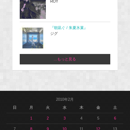
ROY
『朝凪ぐ / 朱夏氷菓』
ジグ
...もっと見る
2010年2月
日
月
火
水
木
金
土
1
2
3
4
5
6
7
8
9
10
11
12
13