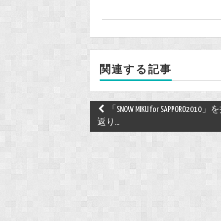
a
c
e
b
o
関連する記事
o
k
Post
「SNOW MIKU for SAPPORO2010
navigation
返り...