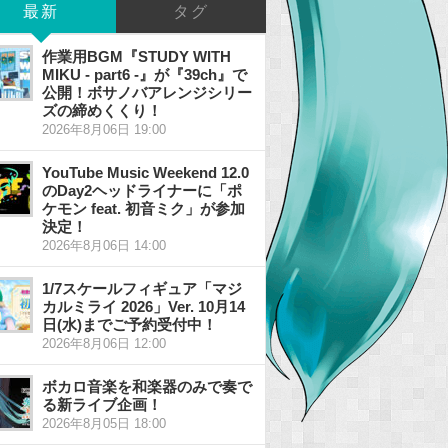
最新
タグ
作業用BGM『STUDY WITH
MIKU - part6 -』が『39ch』で
公開！ボサノバアレンジシリー
ズの締めくくり！
2026年8月06日 19:00
YouTube Music Weekend 12.0
のDay2ヘッドライナーに「ポ
ケモン feat. 初音ミク」が参加
決定！
2026年8月06日 14:00
1/7スケールフィギュア「マジ
カルミライ 2026」Ver. 10月14
日(水)までご予約受付中！
2026年8月06日 12:00
ボカロ音楽を和楽器のみで奏で
る新ライブ企画！
2026年8月05日 18:00