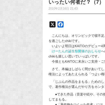
いったい何者だ？（7）
2010年2月16日 21:43
X
F
a
こんにちは、オリンピックで寝不足
c
を過ごしたchikiです。
e
いよいよ明日はKAITOのデビュー4
b
けーたんの誕生祭開催のおしらせ
へ
o
chikiも嬉しい思いでいっぱいです。
o
今後ともKAITOに末永いご支持・
k
さて、本編はしばらく間があいてし
権法によってあたえられる「つよい権
「じぶんの作品をまもる」ためのし
で、著作権法が選んだやり方をカンタ
●できた作品（音楽や絵や、その他
してまもる。
●「著作物をつくった作者」には、