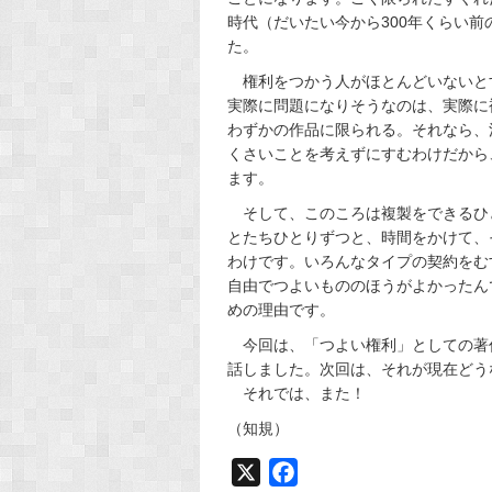
時代（だいたい今から300年くらい
た。
権利をつかう人がほとんどいないと
実際に問題になりそうなのは、実際に
わずかの作品に限られる。それなら、
くさいことを考えずにすむわけだから
ます。
そして、このころは複製をできるひ
とたちひとりずつと、時間をかけて、
わけです。いろんなタイプの契約をむ
自由でつよいもののほうがよかったん
めの理由です。
今回は、「つよい権利」としての著
話しました。次回は、それが現在どう
それでは、また！
（知規）
X
F