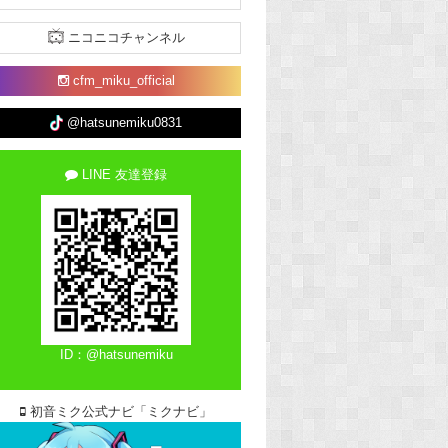
ニコニコチャンネル
cfm_miku_official
@hatsunemiku0831
LINE 友達登録
ID：@hatsunemiku
初音ミク公式ナビ「ミクナビ」