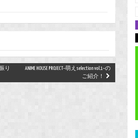
」を振り
ANIME HOUSE PROJECT~萌えselection vol.1~の
ご紹介！