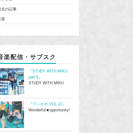
過去の記事
音楽
音楽配信・サブスク
『STUDY WITH MIKU
part 6』
STUDY WITH MIKU
『ワンオポ VOL.22』
Wonderful★opportunity!