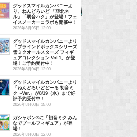
グッドスマイルカンパニーよ
り、ねんどろいど 「亞北ネ
ル」「弱音ハク」が登場！フェ
イスメーカーコラボも開催中！
2026年8月05日 12:00
グッドスマイルカンパニーより
「ブラインドボックスシリーズ
雪ミクオールスターズ フィギ
ュアコレクション Vol.1」が登
場！ご予約受付中！
2026年8月04日 12:00
グッドスマイルカンパニーより
「ねんどろいどどーる 初音ミ
ク ∞Ver.」が8/19（水）まで好
評予約受付中！
2026年8月03日 15:00
ガシャポン®に「初音ミク みん
なでプールフィギュア」が登
場！
2026年8月03日 12:00