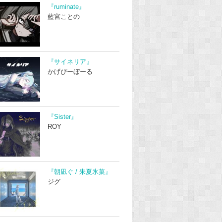
『ruminate』
藍宮ことの
『サイネリア』
かげぴーぼーる
『Sister』
ROY
『朝凪ぐ / 朱夏氷菓』
ジグ