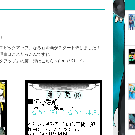
！
ズピックアップ」なる新企画がスタート致しました！
理由はこれだったんですね！
プ」の第一弾はこちらヽ(･∀･)ﾉ ﾜﾁｮｰｲ♪