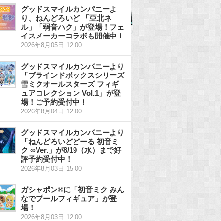
グッドスマイルカンパニーよ
り、ねんどろいど 「亞北ネ
ル」「弱音ハク」が登場！フェ
イスメーカーコラボも開催中！
2026年8月05日 12:00
グッドスマイルカンパニーより
「ブラインドボックスシリーズ
雪ミクオールスターズ フィギ
ュアコレクション Vol.1」が登
場！ご予約受付中！
2026年8月04日 12:00
グッドスマイルカンパニーより
「ねんどろいどどーる 初音ミ
ク ∞Ver.」が8/19（水）まで好
評予約受付中！
2026年8月03日 15:00
ガシャポン®に「初音ミク みん
なでプールフィギュア」が登
場！
2026年8月03日 12:00