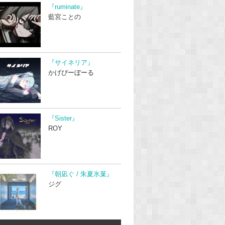
『ruminate』
藍宮ことの
『サイネリア』
かげぴーぼーる
『Sister』
ROY
『朝凪ぐ / 朱夏氷菓』
ジグ