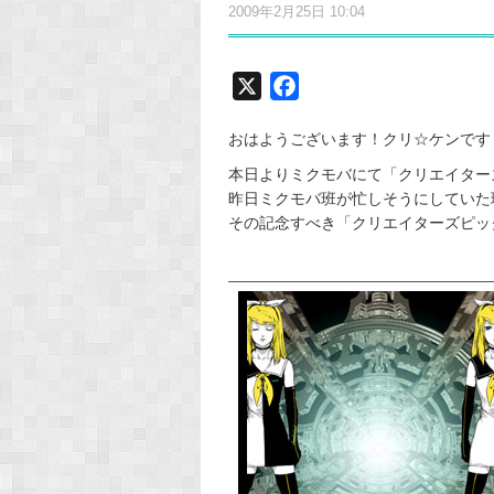
2009年2月25日 10:04
X
F
a
おはようございます！クリ☆ケンです
c
e
本日よりミクモバにて「クリエイター
昨日ミクモバ班が忙しそうにしていた
b
その記念すべき「クリエイターズピックアッ
o
o
k