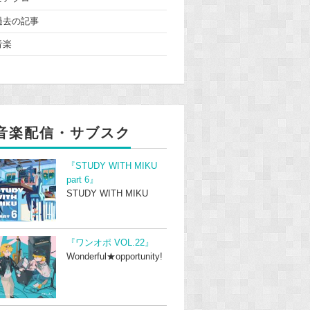
過去の記事
音楽
音楽配信・サブスク
『STUDY WITH MIKU
part 6』
STUDY WITH MIKU
『ワンオポ VOL.22』
Wonderful★opportunity!