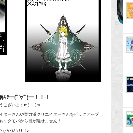
ｷﾀ━(ﾟ∀ﾟ)━！！！
ざいますm(_ _)m
イターさんや実力派クリエイターさんをピックアップし
もミクモバから目が離せません！
)ﾉ ﾜﾁｮｰｲ♪