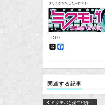
クリ☆ケンでした～(*´∀`)♪
（くけ）
X
F
a
c
e
b
o
関連する記事
o
k
Post
ミクモバと楽曲紹介！