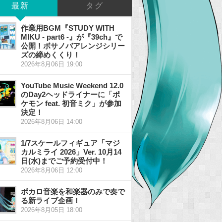
最新
タグ
作業用BGM『STUDY WITH
MIKU - part6 -』が『39ch』で
公開！ボサノバアレンジシリー
ズの締めくくり！
2026年8月06日 19:00
YouTube Music Weekend 12.0
のDay2ヘッドライナーに「ポ
ケモン feat. 初音ミク」が参加
決定！
2026年8月06日 14:00
1/7スケールフィギュア「マジ
カルミライ 2026」Ver. 10月14
日(水)までご予約受付中！
2026年8月06日 12:00
ボカロ音楽を和楽器のみで奏で
る新ライブ企画！
2026年8月05日 18:00