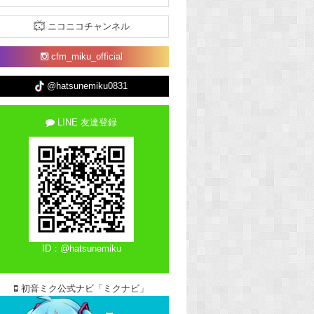
ニコニコチャンネル
cfm_miku_official
@hatsunemiku0831
LINE 友達登録
ID：@hatsunemiku
初音ミク公式ナビ「ミクナビ」