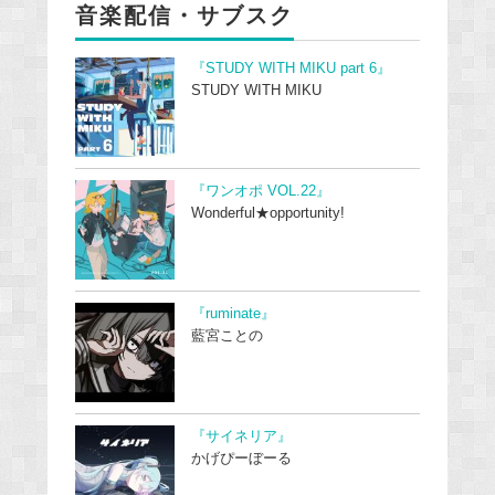
音楽配信・サブスク
『STUDY WITH MIKU part 6』
STUDY WITH MIKU
『ワンオポ VOL.22』
Wonderful★opportunity!
『ruminate』
藍宮ことの
『サイネリア』
かげぴーぼーる