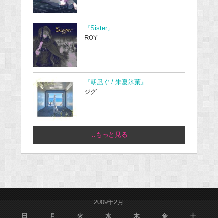
『Sister』
ROY
『朝凪ぐ / 朱夏氷菓』
ジグ
...もっと見る
2009年2月
日
月
火
水
木
金
土