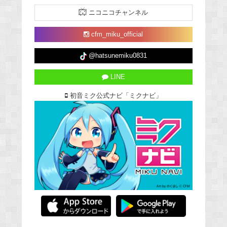
ニコニコチャンネル
cfm_miku_official
@hatsunemiku0831
LINE
初音ミク公式ナビ「ミクナビ」