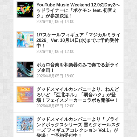
YouTube Music Weekend 12.0のDay2ヘ
ッドライナーに「ポケモン feat. 初音ミ
ク」が参加決定！
2026年8月06日 14:00
1/7スケールフィギュア「マジカルミライ
2026」Ver. 10月14日(水)までご予約受付
中！
2026年8月06日 12:00
ボカロ音楽を和楽器のみで奏でる新ライ
ブ企画！
2026年8月05日 18:00
グッドスマイルカンパニーより、ねんど
ろいど 「亞北ネル」「弱音ハク」が登
場！フェイスメーカーコラボも開催中！
2026年8月05日 12:00
グッドスマイルカンパニーより「ブライ
ンドボックスシリーズ 雪ミクオールスタ
ーズ フィギュアコレクション Vol.1」が
登場！ご予約受付中！