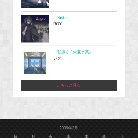
『Sister』
ROY
『朝凪ぐ / 朱夏氷菓』
ジグ
...もっと見る
2009年2月
日
月
火
水
木
金
土