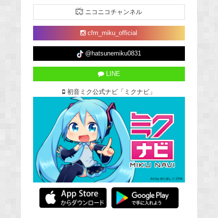
ニコニコチャンネル
cfm_miku_official
@hatsunemiku0831
LINE
初音ミク公式ナビ「ミクナビ」