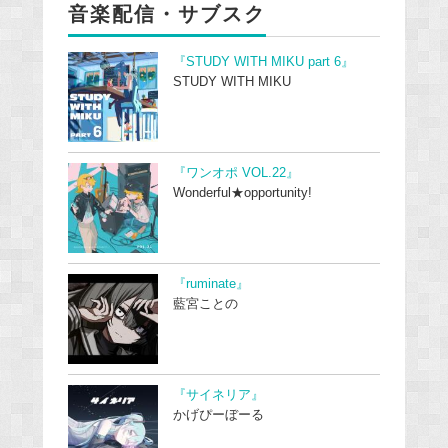
音楽配信・サブスク
『STUDY WITH MIKU part 6』
STUDY WITH MIKU
『ワンオポ VOL.22』
Wonderful★opportunity!
『ruminate』
藍宮ことの
『サイネリア』
かげぴーぼーる