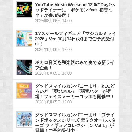
YouTube Music Weekend 12.0のDay2ヘ
ッドライナーに「ポケモン feat. 初音ミ
ク」が参加決定！
2026年8月06日 14:00
1/7スケールフィギュア「マジカルミライ
2026」Ver. 10月14日(水)までご予約受付
中！
2026年8月06日 12:00
ボカロ音楽を和楽器のみで奏でる新ライ
ブ企画！
2026年8月05日 18:00
グッドスマイルカンパニーより、ねんど
ろいど 「亞北ネル」「弱音ハク」が登
場！フェイスメーカーコラボも開催中！
2026年8月05日 12:00
グッドスマイルカンパニーより「ブライ
ンドボックスシリーズ 雪ミクオールスタ
ーズ フィギュアコレクション Vol.1」が
登場！ご予約受付中！