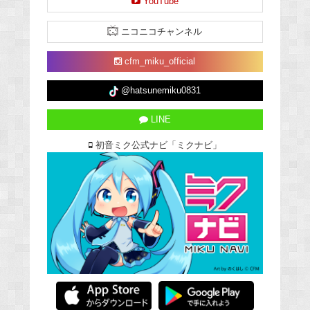
YouTube
ニコニコチャンネル
cfm_miku_official
@hatsunemiku0831
LINE
初音ミク公式ナビ「ミクナビ」