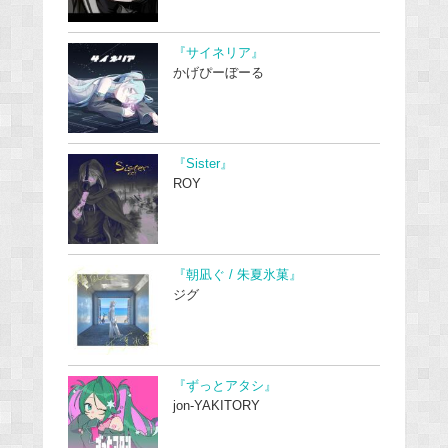
『サイネリア』
かげぴーぼーる
『Sister』
ROY
『朝凪ぐ / 朱夏氷菓』
ジグ
『ずっとアタシ』
jon-YAKITORY