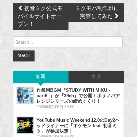
Post
初音ミク公式モ
ミクモバ制作班に
navigation
バイルサイトオー
突撃してみた
プン！
Search
for:
最新
タグ
作業用BGM『STUDY WITH MIKU -
part6 -』が『39ch』で公開！ボサノバア
レンジシリーズの締めくくり！
2026年8月06日 19:00
YouTube Music Weekend 12.0のDay2ヘ
ッドライナーに「ポケモン feat. 初音ミ
ク」が参加決定！