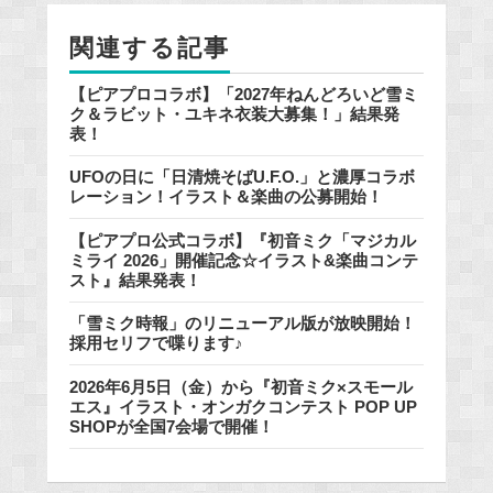
o
関連する記事
k
【ピアプロコラボ】「2027年ねんどろいど雪ミ
ク＆ラビット・ユキネ衣装大募集！」結果発
表！
UFOの日に「日清焼そばU.F.O.」と濃厚コラボ
レーション！イラスト＆楽曲の公募開始！
【ピアプロ公式コラボ】『初音ミク「マジカル
ミライ 2026」開催記念☆イラスト&楽曲コンテ
スト』結果発表！
「雪ミク時報」のリニューアル版が放映開始！
採用セリフで喋ります♪
2026年6月5日（金）から『初音ミク×スモール
エス』イラスト・オンガクコンテスト POP UP
SHOPが全国7会場で開催！