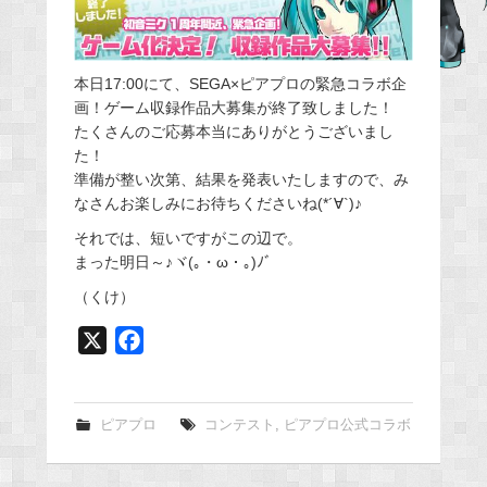
b
o
本日17:00にて、SEGA×ピアプロの緊急コラボ企
o
画！ゲーム収録作品大募集が終了致しました！
k
たくさんのご応募本当にありがとうございまし
た！
準備が整い次第、結果を発表いたしますので、み
なさんお楽しみにお待ちくださいね(*´∀`)♪
それでは、短いですがこの辺で。
まった明日～♪ヾ(｡・ω・｡)ﾉﾞ
（くけ）
X
F
a
c
e
ピアプロ
コンテスト
,
ピアプロ公式コラボ
b
o