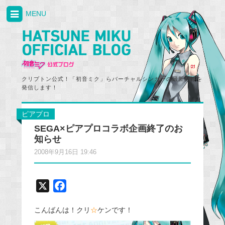
MENU
クリプトン公式！「初音ミク」らバーチャルシンガーの最新情報を
発信します！
ピアプロ
SEGA×ピアプロコラボ企画終了のお
知らせ
2008年9月16日 19:46
X
F
a
こんばんは！クリ
☆
ケンです！
c
e