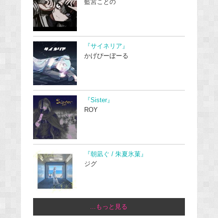
藍宮ことの
『サイネリア』
かげぴーぼーる
『Sister』
ROY
『朝凪ぐ / 朱夏氷菓』
ジグ
...もっと見る