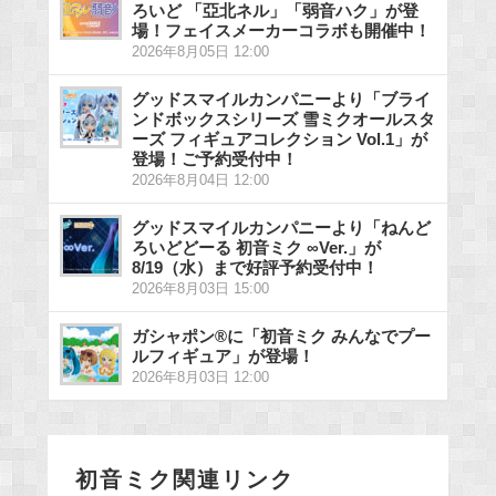
ろいど 「亞北ネル」「弱音ハク」が登
場！フェイスメーカーコラボも開催中！
2026年8月05日 12:00
グッドスマイルカンパニーより「ブライ
ンドボックスシリーズ 雪ミクオールスタ
ーズ フィギュアコレクション Vol.1」が
登場！ご予約受付中！
2026年8月04日 12:00
グッドスマイルカンパニーより「ねんど
ろいどどーる 初音ミク ∞Ver.」が
8/19（水）まで好評予約受付中！
2026年8月03日 15:00
ガシャポン®に「初音ミク みんなでプー
ルフィギュア」が登場！
2026年8月03日 12:00
初音ミク関連リンク