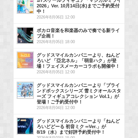
1/7スケールフィギュア「マジカルミライ
2026」Ver. 10月14日(水)までご予約受付
中！
2026年8月06日 12:00
ボカロ音楽を和楽器のみで奏でる新ライ
ブ企画！
2026年8月05日 18:00
グッドスマイルカンパニーより、ねんど
ろいど 「亞北ネル」「弱音ハク」が登
場！フェイスメーカーコラボも開催中！
2026年8月05日 12:00
グッドスマイルカンパニーより「ブライ
ンドボックスシリーズ 雪ミクオールスタ
ーズ フィギュアコレクション Vol.1」が
登場！ご予約受付中！
2026年8月04日 12:00
グッドスマイルカンパニーより「ねんど
ろいどどーる 初音ミク ∞Ver.」が
8/19（水）まで好評予約受付中！
2026年8月03日 15:00