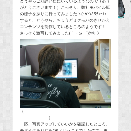
どうやらご好評いただいているようなので（あり
b
がとうございます！）こっそり、弊社モバイル班
o
の様子を探りに行ってみましたヽ(･∀･)ﾉ ﾜﾁｮｰｲ♪
o
すると、どうやら、ちょうどミクモバのきせかえ
k
コンテンツを制作しているところのようです！
さっそく激写してみました(｀・ω・´)ｼｬｷｰﾝ
（
ちなみにこの人ピアプロのコンテンツ管理人だ
ったりします。
）
一応、写真アップしていいかを確認したところ、
モザイクありならOKということでしたので、モ