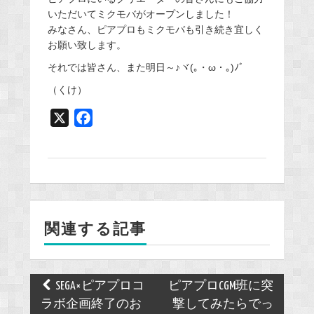
いただいてミクモバがオープンしました！
みなさん、ピアプロもミクモバも引き続き宜しく
お願い致します。
それでは皆さん、また明日～♪ヾ(｡・ω・｡)ﾉﾞ
（くけ）
X
F
a
c
e
b
o
関連する記事
o
k
Post
SEGA×ピアプロコ
ピアプロCGM班に突
navigation
ラボ企画終了のお
撃してみたらでっ