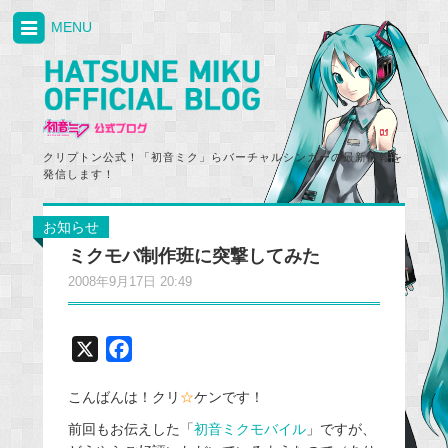
MENU
クリプトン公式！「初音ミク」らバーチャルシンガーの最新情報を
発信します！
お知らせ
ミクモバ制作班に突撃してみた
2008年9月17日 20:49
X
F
a
こんばんは！クリ
☆
ケンです！
c
e
前回もお伝えした「
初音ミクモバイル
」ですが、