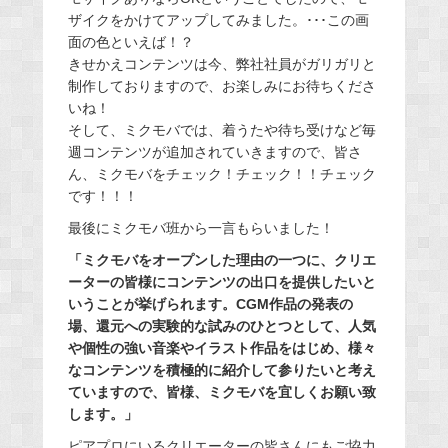
ザイクをかけてアップしてみました。･･･この画
面の色といえば！？
きせかえコンテンツは今、弊社社員がガリガリと
制作しておりますので、お楽しみにお待ちくださ
いね！
そして、ミクモバでは、着うたや待ち受けなど毎
週コンテンツが追加されていきますので、皆さ
ん、ミクモバをチェック！チェック！！チェック
です！！！
最後にミクモバ班から一言もらいました！
「ミクモバをオープンした理由の一つに、クリエ
ーターの皆様にコンテンツの出口を提供したいと
いうことが挙げられます。CGM作品の発表の
場、還元への実験的な試みのひとつとして、人気
や個性の強い音楽やイラスト作品をはじめ、様々
なコンテンツを積極的に紹介して参りたいと考え
ていますので、皆様、ミクモバを宜しくお願い致
します。」
ピアプロにいるクリエーターの皆さんにもご協力