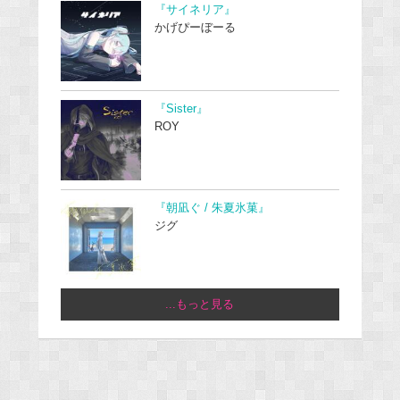
『サイネリア』
かげぴーぼーる
『Sister』
ROY
『朝凪ぐ / 朱夏氷菓』
ジグ
...もっと見る